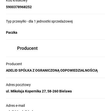
Kod kreskowy
Prezentowana rozdzielnica jest zabezpieczona i GOTOWA DO
5900378968252
PODŁĄCZENIA ZASILANIA.
Wyposażenie
:
Typ przesyłki - dla 1 jednostki sprzedażowej
1x
wyłącznik różnicowo-prądowy 40A 4P 0,03A
,
Paczka
1x gniazdo
32A 5P 400V
podpięte pod
bezpiecznik C32A
3P
,
2x gniazdo
16A 3P 230V
podpięte pod
bezpiecznik C16A
Producent
1P
.
Dane techniczne:
Producent
Certyfikat
CE,
ADELID SPÓŁKA Z OGRANICZONĄ ODPOWIEDZIALNOŚCIĄ
Produkt Polski,
wymiary obudowy:
350 x 250 x 150 mm,
materiał obudowy:
ABS,
Adres pocztowy
kolor:
RAL7035
,
bezhalogenowy
,
ul. Mikołaja Kopernika 27, 58-260 Bielawa
temperatura środowiska pracy: -
5°C ÷ 60°C
klasa odporności na uderzenia:
IK10
klasa szczelności:
IP65
Adres e-mail
obudowa:
zamykana na 1 zamek,