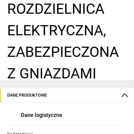
ROZDZIELNICA
ELEKTRYCZNA,
ZABEZPIECZONA
Z GNIAZDAMI
1X32A + 2X230V,
DANE PRODUKTOWE
W OBUDOWIE
Dane logistyczne