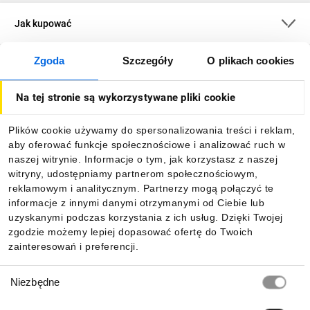
Jak kupować
Zgoda
Szczegóły
O plikach cookies
O firmie
Na tej stronie są wykorzystywane pliki cookie
Dla kupujących
Plików cookie używamy do spersonalizowania treści i reklam,
aby oferować funkcje społecznościowe i analizować ruch w
Informacje
naszej witrynie. Informacje o tym, jak korzystasz z naszej
witryny, udostępniamy partnerom społecznościowym,
reklamowym i analitycznym. Partnerzy mogą połączyć te
Pobierz naszą aplikację mobilną:
informacje z innymi danymi otrzymanymi od Ciebie lub
uzyskanymi podczas korzystania z ich usług. Dzięki Twojej
zgodzie możemy lepiej dopasować ofertę do Twoich
zainteresowań i preferencji.
Wybór
Niezbędne
zgody