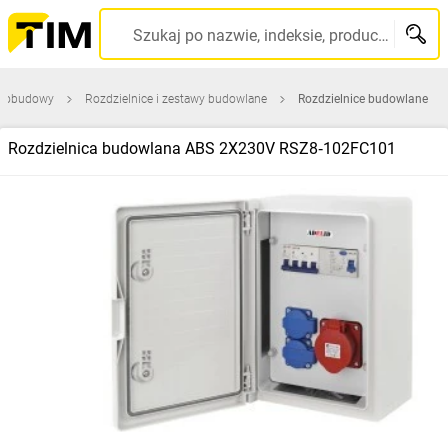
Szukaj po nazwie, indeksie, producencie, kodzie kreskowym...
 i obudowy
Rozdzielnice i zestawy budowlane
Rozdzielnice budowlane
Rozdzielnica budowlana ABS 2X230V RSZ8‑102FC101