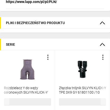
https://www.lapp.com/pl/pl/PLN/
PLIKI I BEZPIECZEŃSTWO PRODUKTU
SERIE
Rozdzielacz Y do węży
Złączka trójnik SILVYN KLICK-Y
osłonowych SILVYN KLICK‑Y
TPE 3X9 GY 61801100 /10
TPE 2x21/1x28 GY szary
szt./
38,71 zł
brutto
410,45 zł
brutto
56000150