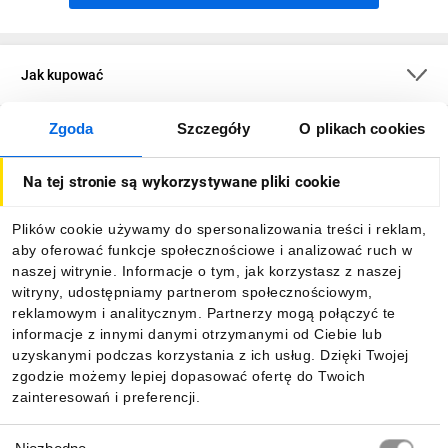
Jak kupować
Zgoda
Szczegóły
O plikach cookies
O firmie
Na tej stronie są wykorzystywane pliki cookie
Dla kupujących
Plików cookie używamy do spersonalizowania treści i reklam,
aby oferować funkcje społecznościowe i analizować ruch w
Informacje
naszej witrynie. Informacje o tym, jak korzystasz z naszej
witryny, udostępniamy partnerom społecznościowym,
reklamowym i analitycznym. Partnerzy mogą połączyć te
Pobierz naszą aplikację mobilną:
informacje z innymi danymi otrzymanymi od Ciebie lub
uzyskanymi podczas korzystania z ich usług. Dzięki Twojej
zgodzie możemy lepiej dopasować ofertę do Twoich
zainteresowań i preferencji.
Wybór