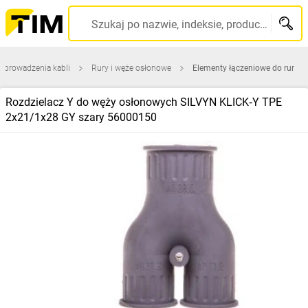
Szukaj po nazwie, indeksie, producencie, kodzie kreskowym...
 prowadzenia kabli
Rury i węże osłonowe
Elementy łączeniowe do rur
Rozdzielacz Y do węży osłonowych SILVYN KLICK‑Y TPE
2x21/1x28 GY szary 56000150