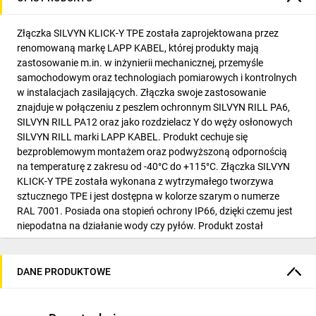
Złączka SILVYN KLICK-Y TPE została zaprojektowana przez
renomowaną markę LAPP KABEL, której produkty mają
zastosowanie m.in. w inżynierii mechanicznej, przemyśle
samochodowym oraz technologiach pomiarowych i kontrolnych
w instalacjach zasilających. Złączka swoje zastosowanie
znajduje w połączeniu z peszlem ochronnym SILVYN RILL PA6,
SILVYN RILL PA12 oraz jako rozdzielacz Y do węży osłonowych
SILVYN RILL marki LAPP KABEL. Produkt cechuje się
bezproblemowym montażem oraz podwyższoną odpornością
na temperaturę z zakresu od -40°C do +115°C. Złączka SILVYN
KLICK-Y TPE została wykonana z wytrzymałego tworzywa
sztucznego TPE i jest dostępna w kolorze szarym o numerze
RAL 7001. Posiada ona stopień ochrony IP66, dzięki czemu jest
niepodatna na działanie wody czy pyłów. Produkt został
wyposażony w 3 złącza do peszla ochronnego oraz 1 otwór
montażowy umożliwiający zamocowanie śruby M4. Złączka
SILVYN KLICK-Y TPE jest zgodna z normami dotyczącymi
DANE PRODUKTOWE
bezpieczeństwa i zapewnia długie i bezawaryjne użytkowanie.