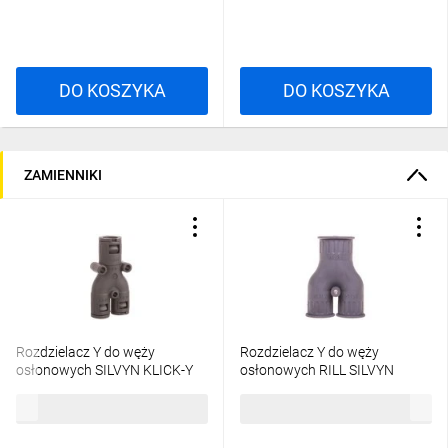
DO KOSZYKA
DO KOSZYKA
ZAMIENNIKI
Rozdzielacz Y do węży
Rozdzielacz Y do węży
osłonowych SILVYN KLICK-Y
osłonowych RILL SILVYN
TPE 2x7/1x9 szary 61801090
KLICK-Y 2x9/1x11 szara
399,63 zł
brutto
427,79 zł
brutto
/10szt./
6181110 /10szt./