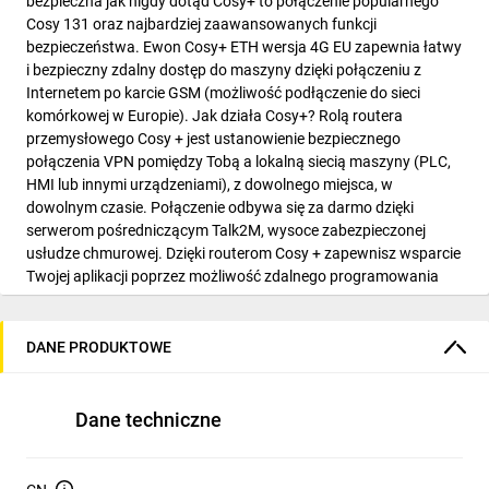
bezpieczna jak nigdy dotąd Cosy+ to połączenie popularnego
Cosy 131 oraz najbardziej zaawansowanych funkcji
bezpieczeństwa. Ewon Cosy+ ETH wersja 4G EU zapewnia łatwy
i bezpieczny zdalny dostęp do maszyny dzięki połączeniu z
Internetem po karcie GSM (możliwość podłączenie do sieci
komórkowej w Europie). Jak działa Cosy+? Rolą routera
przemysłowego Cosy + jest ustanowienie bezpiecznego
połączenia VPN pomiędzy Tobą a lokalną siecią maszyny (PLC,
HMI lub innymi urządzeniami), z dowolnego miejsca, w
dowolnym czasie. Połączenie odbywa się za darmo dzięki
serwerom pośredniczącym Talk2M, wysoce zabezpieczonej
usłudze chmurowej. Dzięki routerom Cosy + zapewnisz wsparcie
Twojej aplikacji poprzez możliwość zdalnego programowania
PLC lub dostępowi do innych urządzeń w celach gwarancyjnych
lub jako pomoc w rozwiązywaniu problemów. Zyskaj czas i
pieniądze zaoszczędzone na podróżowaniu do miejsca instalacji
DANE PRODUKTOWE
maszyny i wspieraj swoich klientów zdalnie, gdziekolwiek jesteś i
z dowolnego urządzenia. Bezpieczeństwo na pierwszym miejscu
Certyfikat ISO 27001 amp; partnerstwo w zakresie
Dane techniczne
cyberbezpieczeństwa z NVISO. Dostęp tylko do lokalnej sieci LAN
maszyny. Możliwość śledzenia wszystkich działań zdalnych
poprzez szczegółowe dzienniki i raporty. Lokalna kontrola