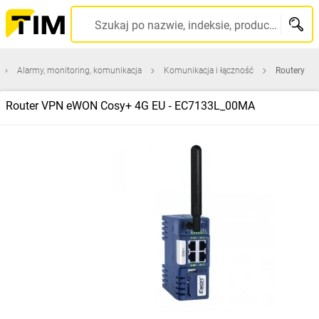
Szukaj po nazwie, indeksie, producencie, kodzie kreskowym...
Alarmy, monitoring, komunikacja
Komunikacja i łączność
Routery
Router VPN eWON Cosy+ 4G EU ‑ EC7133L_00MA