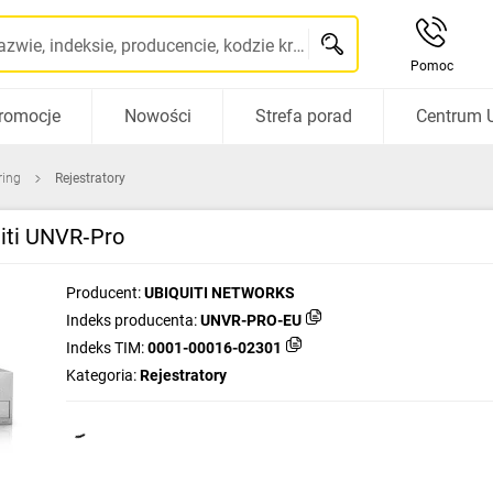
Szukaj po nazwie, indeksie, producencie, kodzie kreskowym...
Pomoc
romocje
Nowości
Strefa porad
Centrum 
ring
Rejestratory
iti UNVR‑Pro
Producent:
UBIQUITI NETWORKS
Indeks producenta:
UNVR-PRO-EU
Indeks TIM:
0001-00016-02301
Kategoria:
Rejestratory