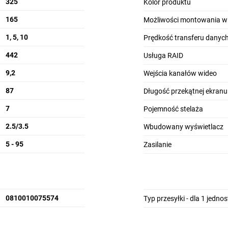
325
Kolor produktu
165
Możliwości montowania w 
Bezpieczne przechowywanie
1, 5, 10
Potencjał
Prędkość transferu danych
UniFi Protect Net
znaczne rozszerzenie wbu
442
Usługa RAID
Pro może pomieścić do sie
macierzy
RAID 1, RAID 5 lub
9,2
Wejścia kanałów wideo
przechowywanie archiwów 
87
przekątnej 1,3" umieszczon
Długość przekątnej ekranu
dostęp do informacji operac
7
Pojemność stelaża
2.5/3.5
Wbudowany wyświetlacz
5 - 95
Zasilanie
a prędkość przesyłu danych
work Video Recorder Pro
jest
0G SFP+
oraz gigabitowemu
0810010075574
Typ przesyłki - dla 1 jedno
w dostawie prądu lub awarii
temu redundantnego
zasilania
 Inżynierom Ubiquiti udało się