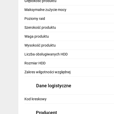
Głębokość produktu
Maksymalne zużycie mocy
Poziomy raid
Szerokość produktu
Waga produktu
Wysokość produktu
Liczba obsługiwanych HDD
Rozmiar HDD
Zakres wilgotności względnej
Wysok
Dane logistyczne
Wysoka dostępność
UniFi Protect Net
zapewniona dzięki szybkiemu portowi
1
Kod kreskowy
portowi LAN RJ45. W przypadku przerwy 
zasilacza przewidziano złącze dla sys
UniFi SmartPower (USP-RPS)
.
Producent