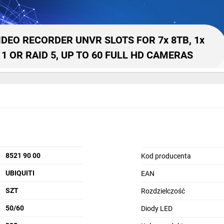
IDEO RECORDER UNVR SLOTS FOR 7x 8TB, 1x
D 1 OR RAID 5, UP TO 60 FULL HD CAMERAS
 wideo UniFi Protect Pro
8521 90 00
Kod producenta
cyjnej
Ubiauiti UNVR-Pro
może przechowywać materiał fi
UBIQUITI
EAN
długości 50 dni
.
SZT
Rozdzielczość
Prosta i intuicyjna obsługa urządzenia
50/60
Diody LED