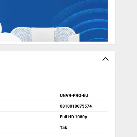
UNVR-PRO-EU
lmowy z 50 kamer w rozdzielczości Full
0810010075574
Full HD 1080p
Gwarancja oraz serwis pogwarancyjny
Tak