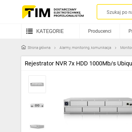
KATEGORIE
Producenci
P
Aparatura elektryczna
Strona główna
Alarmy, monitoring, komunikacja
Monito
Kable i przewody
Rejestrator NVR 7x HDD 1000Mb/s Ubiqu
Rozdzielnice i obudowy
Elementy prowadzenia kabli
Fotowoltaika
Gniazda i łączniki
Źródła światła
Oprawy oświetleniowe