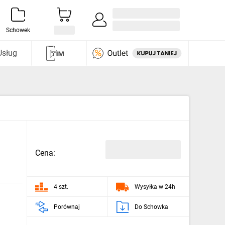
Zaloguj się / Załóż konto
i odkryj
Schowek
Usług
Cena:
4 szt.
Wysyłka w 24h
Porównaj
Do Schowka