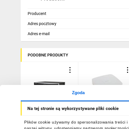
zmieścić rejestrator wideo z maksym
masowych
w kompaktowej obudowie o wy
Producent
można za
Adres pocztowy
Adres e-mail
PODOBNE PRODUKTY
Zgoda
Rejestrator NVR
Rejestrator IP 4-kanałow
Na tej stronie są wykorzystywane pliki cookie
HIKVISION, AcuSense, 16x
12Mpx NVR2104-S3
kam. IP, FR, 160Mb/s,
2xHDD, audio: 1/1, 1xGbE
956,56 zł
brutto
193,58 zł
brutto
Plików cookie używamy do spersonalizowania treści i 
DS-7616NXI-K2(D)PL
naszej witryny, udostępniamy partnerom społecznośc