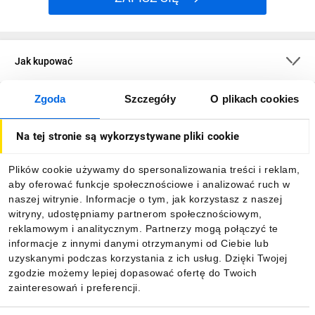
Jak kupować
Zgoda
Szczegóły
O plikach cookies
O firmie
Na tej stronie są wykorzystywane pliki cookie
Dla kupujących
Plików cookie używamy do spersonalizowania treści i reklam,
aby oferować funkcje społecznościowe i analizować ruch w
Informacje
naszej witrynie. Informacje o tym, jak korzystasz z naszej
witryny, udostępniamy partnerom społecznościowym,
reklamowym i analitycznym. Partnerzy mogą połączyć te
Pobierz naszą aplikację mobilną:
informacje z innymi danymi otrzymanymi od Ciebie lub
uzyskanymi podczas korzystania z ich usług. Dzięki Twojej
zgodzie możemy lepiej dopasować ofertę do Twoich
zainteresowań i preferencji.
Wybór