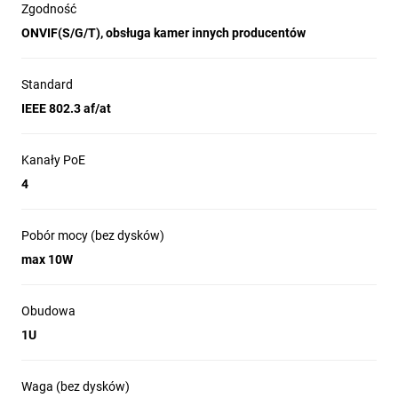
Zgodność
ONVIF(S/G/T), obsługa kamer innych producentów
Standard
IEEE 802.3 af/at
Kanały PoE
4
Pobór mocy (bez dysków)
max 10W
Obudowa
1U
Waga (bez dysków)