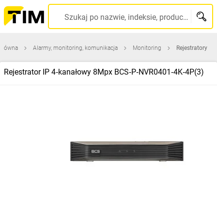
Szukaj po nazwie, indeksie, producencie, kodzie kreskowym...
 główna
Alarmy, monitoring, komunikacja
Monitoring
Rejestratory
Rejestrator IP 4‑kanałowy 8Mpx BCS‑P‑NVR0401‑4K‑4P(3)