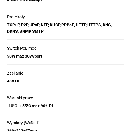
RJ-45 10/100Mbps
Protokoły
TCP/IP, P2P, UPnP, NTP, DHCP, PPPoE, HTTP, HTTPS, DNS,
DDNS, SNMP, SMTP
Switch PoE moc
50W max 30W/port
Zasilanie
48V DC
Warunki pracy
-10°C~+55°C max 90% RH
Wymiary (W×D×H)
260×222×47mm