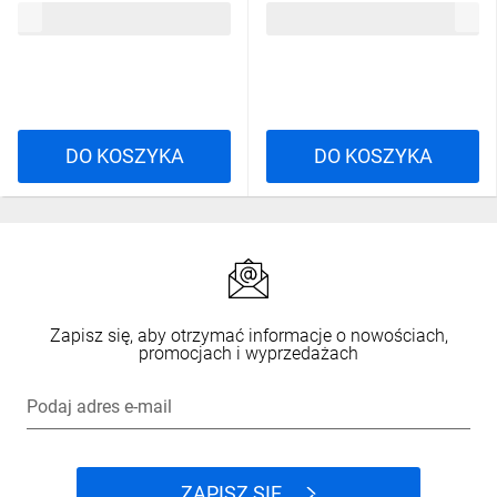
956,56 zł
brutto
193,58 zł
brutto
1xGbE DS-7616NXI-K2(D)PL
DO KOSZYKA
DO KOSZYKA
Zapisz się, aby otrzymać informacje o nowościach,
promocjach i wyprzedażach
Podaj adres e-mail
ZAPISZ SIĘ