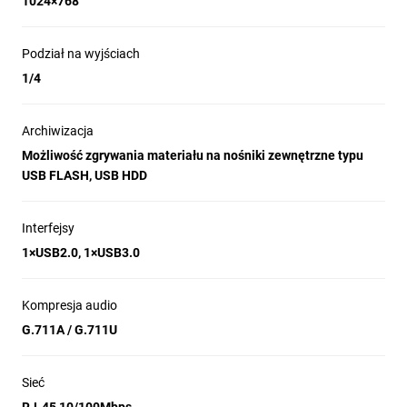
1024×768
Podział na wyjściach
1/4
Archiwizacja
Możliwość zgrywania materiału na nośniki zewnętrzne typu
USB FLASH, USB HDD
Interfejsy
1×USB2.0, 1×USB3.0
Kompresja audio
G.711A / G.711U
Sieć