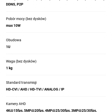
DDNS, P2P
Pobór mocy (bez dysków)
max 10W
Obudowa
1U
Waga (bez dysków)
1 kg
Standard transmisji
HD-CVI / AHD / HD-TVI / ANALOG / IP
Kamery AHD
4K@15fps, 5MP@20fps, 4MP@25/30fps, 3MP@25/30fps,