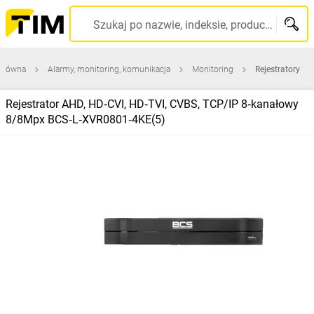
Szukaj po nazwie, indeksie, producencie, kodzie kreskowym...
 główna
Alarmy, monitoring, komunikacja
Monitoring
Rejestratory
Rejestrator AHD, HD‑CVI, HD‑TVI, CVBS, TCP/IP 8‑kanałowy
8/8Mpx BCS‑L‑XVR0801‑4KE(5)