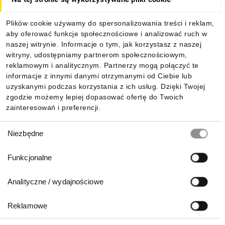
Dla kupujących
Plików cookie używamy do spersonalizowania treści i reklam,
aby oferować funkcje społecznościowe i analizować ruch w
Informacje
naszej witrynie. Informacje o tym, jak korzystasz z naszej
witryny, udostępniamy partnerom społecznościowym,
reklamowym i analitycznym. Partnerzy mogą połączyć te
Pobierz naszą aplikację mobilną:
informacje z innymi danymi otrzymanymi od Ciebie lub
uzyskanymi podczas korzystania z ich usług. Dzięki Twojej
zgodzie możemy lepiej dopasować ofertę do Twoich
zainteresowań i preferencji.
Wybór
Niezbędne
zgody
Funkcjonalne
Analityczne / wydajnościowe
Reklamowe
Biuro Obsługi Klienta: