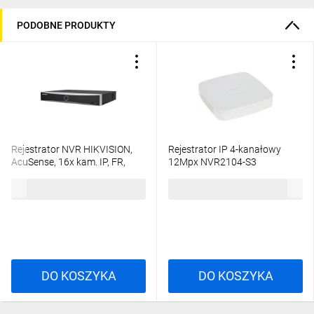
PODOBNE PRODUKTY
Rejestrator NVR HIKVISION,
Rejestrator IP 4-kanałowy
AcuSense, 16x kam. IP, FR,
12Mpx NVR2104-S3
160Mb/s, 2xHDD, audio: 1/1,
956,56 zł
brutto
193,58 zł
brutto
1xGbE DS-7616NXI-K2(D)PL
DO KOSZYKA
DO KOSZYKA