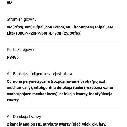
8M
Strumień główny
8M(7fps), 6M(10fps), 5M(12fps), 4K Lite/4M/3M(15fps), 4M
Lite/1080P/720P/960H/D1/CIF(25/30fps)
Port szeregowy
RS485
Ai - Funkcje inteligentne z rejestratora
Ochrona perymetryczna (rozpoznawanie osoba/pojazd
mechaniczny), inteligentna detekcja ruchu (rozpoznawanie
osoba/pojazd mechaniczny), detekcja twarzy, identyfikacja
twarzy
Ai - Detekcja twarzy
2 kanały analog HD, atrybuty twarzy (płeć, wiek, okulary,