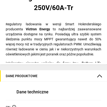
250V/60A-Tr
egulatory ładowania w wersji Smart Holenderskiego
R
producenta
Victron Energy
to najbardziej zaawansowane
urządzenia dostępne na rynku. Posiadają ultra szybki system
śledzenia punktu mocy MPPT gwarantujący nawet do 50%
więcej mocy niż w tradycyjnych regulatorach PWM. Umożliwiają
również ładowanie w cieniu jak i w niekorzystnych warunkach
oświetleniowych jakimi jest poranek oraz późne popołudnie.
Inteligentny algorytm unikalny dla firmy tzw
. Battery Life
Algoritm
zarządza napięciem akumulatora w taki sposób aby
maksymalnie przedłużyć jego żywotność. Aktualne napięcie
DANE PRODUKTOWE
podawane na akumulator żelowy ustalone jest na podstawie
kilku parametrów. Sa nimi temperatura otoczenia, poziom
naładowania akumulatora, napięcie akumulatora oraz
Dane techniczne
faktyczna ilość prądu jaką przyjmuje akumulator. Algorytm
Battery Life po naładowaniu obniża napięcie akumulatora tak
aby bez potrzeby nie utrzymywać sztucznie wysokiego napięcia