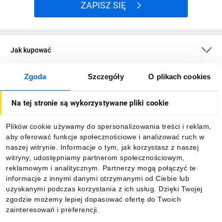
Opcjonalny wyświetlacz SmartSolar Control.
Po uzupełnieniu
ZAPISZ SIĘ
systemu o wyświetlacz SmartSolar Control można szybko
sprawdzać stan ładowarki i akumulatora magazynującego
energię. Wystarczy podłączyć go z przodu ładowarki MPPT, aby
móc ją konfigurować i monitorować jej pracę w czasie
Jak kupować
rzeczywistym...
PARAMETRY/MODEL
MPPT Smart Solar 250 | 60
Zgoda
Szczegóły
O plikach cookies
O firmie
12 / 24 / 48 V Auto Select (do wyboru 36
Napięcie akumulatora
V potrzebne jest oprogramowanie)
Na tej stronie są wykorzystywane pliki cookie
Prąd znamionowy
Dla kupujących
60 A
ładowania
Plików cookie używamy do spersonalizowania treści i reklam,
Nominalna moc PV,
860 W
aby oferować funkcje społecznościowe i analizować ruch w
12 V
Informacje
naszej witrynie. Informacje o tym, jak korzystasz z naszej
Nominalna moc PV,
1720 W
witryny, udostępniamy partnerom społecznościowym,
24 V
reklamowym i analitycznym. Partnerzy mogą połączyć te
Nominalna moc PV,
Pobierz naszą aplikację mobilną:
informacje z innymi danymi otrzymanymi od Ciebie lub
2580 W
36 V
uzyskanymi podczas korzystania z ich usług. Dzięki Twojej
Nominalna moc PV,
zgodzie możemy lepiej dopasować ofertę do Twoich
3440 W
48 V
zainteresowań i preferencji.
Max. Prąd zwarciowy