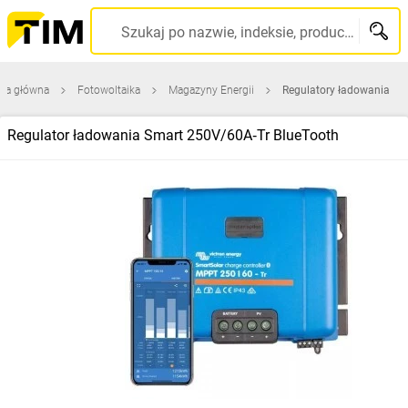
Szukaj po nazwie, indeksie, producencie, kodzie kreskowym...
ona główna
Fotowoltaika
Magazyny Energii
Regulatory ładowania
Regulator ładowania Smart 250V/60A‑Tr BlueTooth