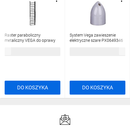
Raster paraboliczny
System Vega zawieszenie
metaliczny VEGA do oprawy
elektryczne szare PX0649346
2x18 PX0414360
275,56 zł
brutto
84,00 zł
brutto
DO KOSZYKA
DO KOSZYKA