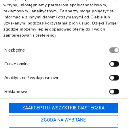
witryny, udostępniamy partnerom społecznościowym,
reklamowym i analitycznym. Partnerzy mogą połączyć te
Pobierz naszą aplikację mobilną:
informacje z innymi danymi otrzymanymi od Ciebie lub
uzyskanymi podczas korzystania z ich usług. Dzięki Twojej
zgodzie możemy lepiej dopasować ofertę do Twoich
zainteresowań i preferencji.
Wybór
Niezbędne
zgody
Funkcjonalne
Analityczne / wydajnościowe
Reklamowe
Biuro Obsługi Klienta:
lub
801 500 700
71 37 61 600
Zgłoś
ZAAKCEPTUJ WSZYSTKIE CIASTECZKA
pn.-pt. 8:00-16:00
Formularz kontaktowy
ZGODA NA WYBRANE