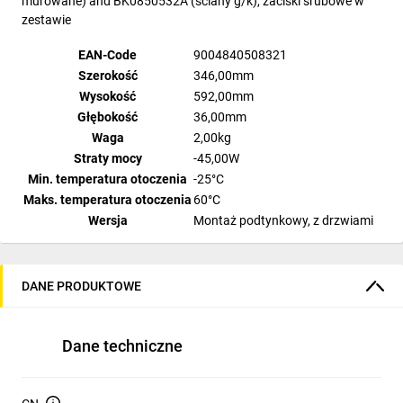
murowane) and BK0850532A (ściany g/k), zaciski śrubowe w
zestawie
EAN-Code
9004840508321
Szerokość
346,00mm
Wysokość
592,00mm
Głębokość
36,00mm
Waga
2,00kg
Straty mocy
-45,00W
Min. temperatura otoczenia
-25°C
Maks. temperatura otoczenia
60°C
Wersja
Montaż podtynkowy, z drzwiami
Wykonanie drzwi
Blacha stalowa
Rzędy
3
Ilość modułów w rzędzie
12
DANE PRODUKTOWE
Producent
Schrack
Dostępne opakowania
1 szt.
Dane techniczne