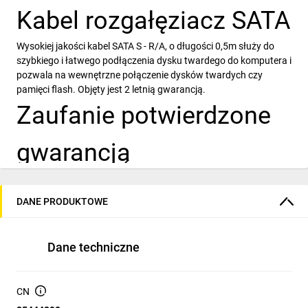
Kabel rozgałęziacz SATA
Wysokiej jakości kabel SATA S - R/A, o długości 0,5m służy do
szybkiego i łatwego podłączenia dysku twardego do komputera i
pozwala na wewnętrzne połączenie dysków twardych czy
pamięci flash. Objęty jest 2 letnią gwarancją.
Zaufanie potwierdzone
gwarancją
Zależy Ci na wysokiej jakości kupowanego produktu?
Nasze
rozwiązania spełnią Twoje oczekiwania. Każde z oferowanych
DANE PRODUKTOWE
przez nas kable SATA objęte są 24 miesięczną gwarancją
obowiązującą od dnia zakupu
Dane techniczne
CN