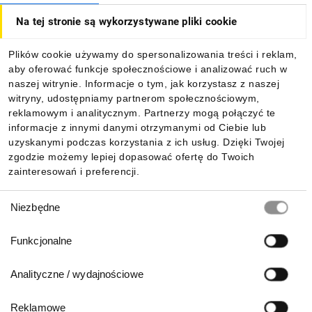
Na tej stronie są wykorzystywane pliki cookie
Dla kupujących
Plików cookie używamy do spersonalizowania treści i reklam,
aby oferować funkcje społecznościowe i analizować ruch w
Informacje
naszej witrynie. Informacje o tym, jak korzystasz z naszej
witryny, udostępniamy partnerom społecznościowym,
reklamowym i analitycznym. Partnerzy mogą połączyć te
Pobierz naszą aplikację mobilną:
informacje z innymi danymi otrzymanymi od Ciebie lub
uzyskanymi podczas korzystania z ich usług. Dzięki Twojej
zgodzie możemy lepiej dopasować ofertę do Twoich
zainteresowań i preferencji.
Wybór
Niezbędne
zgody
Funkcjonalne
Analityczne / wydajnościowe
Reklamowe