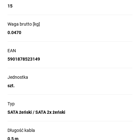
15
Waga brutto [kg]
0.0470
EAN
5901878523149
Jednostka
szt.
Typ
SATA żeński / SATA 2x żeński
Długość kabla
0.5 m