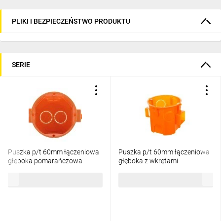
PLIKI I BEZPIECZEŃSTWO PRODUKTU
SERIE
Puszka p/t 60mm łączeniowa
Puszka p/t 60mm łączeniowa
głęboka pomarańczowa
głęboka z wkrętami
302580
pomarańczowa 302590
1,22 zł
brutto
98,71 zł
brutto
/75szt./