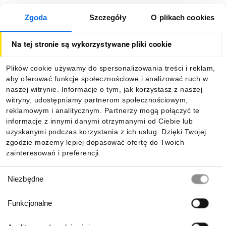
Zgoda
Szczegóły
O plikach cookies
O firmie
Na tej stronie są wykorzystywane pliki cookie
Dla kupujących
Plików cookie używamy do spersonalizowania treści i reklam,
aby oferować funkcje społecznościowe i analizować ruch w
Informacje
naszej witrynie. Informacje o tym, jak korzystasz z naszej
witryny, udostępniamy partnerom społecznościowym,
reklamowym i analitycznym. Partnerzy mogą połączyć te
Pobierz naszą aplikację mobilną:
informacje z innymi danymi otrzymanymi od Ciebie lub
uzyskanymi podczas korzystania z ich usług. Dzięki Twojej
zgodzie możemy lepiej dopasować ofertę do Twoich
zainteresowań i preferencji.
Wybór
Niezbędne
zgody
Funkcjonalne