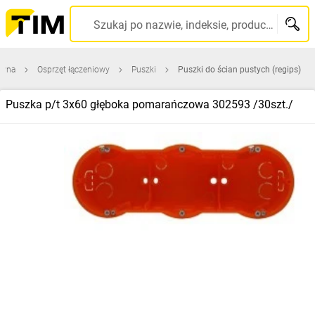
Szukaj po nazwie, indeksie, producencie, kodzie kreskowym...
ówna
Osprzęt łączeniowy
Puszki
Puszki do ścian pustych (regips)
Puszka p/t 3x60 głęboka pomarańczowa 302593 /30szt./