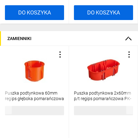
DO KOSZYKA
DO KOSZYKA
ZAMIENNIKI
Puszka podtynkowa 60mm
Puszka podtynkowa 2x60mm
regips głęboka pomarańczowa
p/t regips pomarańczowa PK-
PK-60 0220-00 /40szt./
2x60 0210-00
130,38 zł
brutto
5,90 zł
brutto