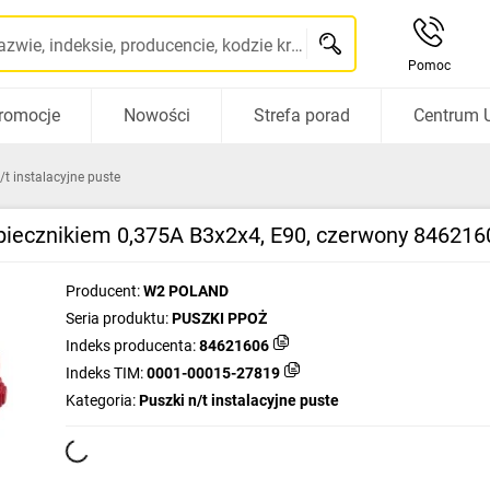
Szukaj po nazwie, indeksie, producencie, kodzie kreskowym...
Pomoc
romocje
Nowości
Strefa porad
Centrum 
/t instalacyjne puste
iecznikiem 0,375A B3x2x4, E90, czerwony 846216
Producent:
W2 POLAND
Seria produktu:
PUSZKI PPOŻ
Indeks producenta:
84621606
Indeks TIM:
0001-00015-27819
Kategoria:
Puszki n/t instalacyjne puste