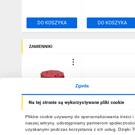
DO KOSZYKA
DO KOSZYKA
ZAMIENNIKI
Zgoda
Puszka przeciwpożarowa
Na tej stronie są wykorzystywane pliki cookie
PIP-1AN rozgałęźna
R3x2x4, E90, czerwony
84621616
147,54 zł
brutto
Plików cookie używamy do spersonalizowania treści i 
naszej witryny, udostępniamy partnerom społecznośc
uzyskanymi podczas korzystania z ich usług. Dzięki 