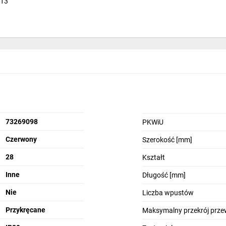
d13
73269098
PKWiU
Czerwony
Szerokość [mm]
28
Kształt
Inne
Długość [mm]
Nie
Liczba wpustów
Przykręcane
Maksymalny przekrój prz