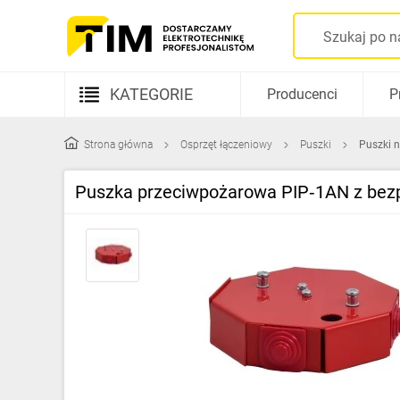
KATEGORIE
Producenci
P
Aparatura elektryczna
Strona główna
Osprzęt łączeniowy
Puszki
Puszki n
Kable i przewody
Puszka przeciwpożarowa PIP‑1AN z bezp
Rozdzielnice i obudowy
Elementy prowadzenia kabli
Fotowoltaika
Gniazda i łączniki
Źródła światła
Oprawy oświetleniowe