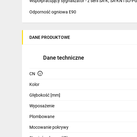
Współpracujący sygnalizator - z serii SA-K, SA-KN i SO-P
IT, GSM
Odporność ogniowa E90
Odzież ochronna i BHP
Inne
DANE PRODUKTOWE
Budowa i Remont
Elektronika
Dane techniczne
Smart home
CN
Elektromobilność
Kolor
Energetyka wiatrowa
Głębokość [mm]
Telewizja naziemna i satelitarna
Wyposażenie
Wentylacja i rekuperacja
Plombowane
Mocowanie pokrywy