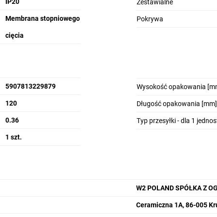
IP20
Zestawialne
Membrana stopniowego
Pokrywa
cięcia
5907813229879
Wysokość opakowania [m
120
Długość opakowania [mm]
0.36
Typ przesyłki - dla 1 jedno
1 szt.
W2 POLAND SPÓŁKA Z O
Ceramiczna 1A, 86-005 Kr