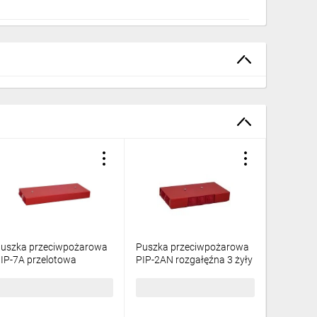
uszka przeciwpożarowa
Puszka przeciwpożarowa
Puszka 
IP-7A przelotowa
PIP-2AN rozgałęźna 3 żyły
PIP-2AN 
10x2x4, E90, czerwony
4mm² R3x3x4, E90,
6x4mm² 
4627616
czerwony 84622656
czerwon
97,40 zł
brutto
159,33 zł
brutto
145,48 