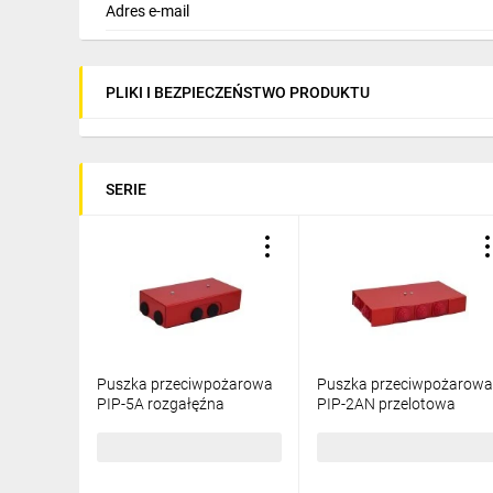
Adres e-mail
PLIKI I BEZPIECZEŃSTWO PRODUKTU
SERIE
Puszka przeciwpożarowa
Puszka przeciwpożarowa
PIP-5A rozgałęźna
PIP-2AN przelotowa
R4x2x4,4x3x4, E90,
9x4mm² P3x3x4, E90,
czerwony 84625616
czerwony 84622626
233,21 zł
brutto
151,41 zł
brutto