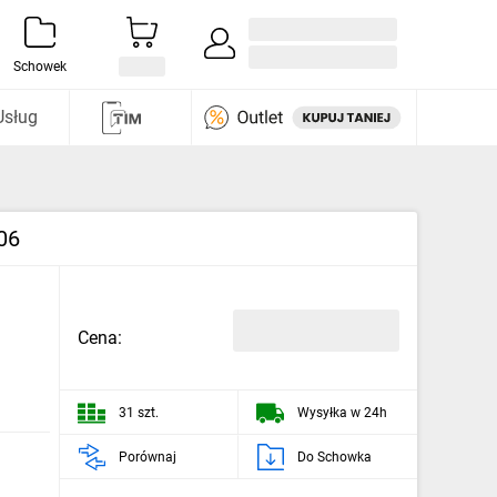
Zaloguj się / Załóż konto
i odkryj
Schowek
Usług
06
Cena:
31 szt.
Wysyłka w 24h
Porównaj
Do Schowka