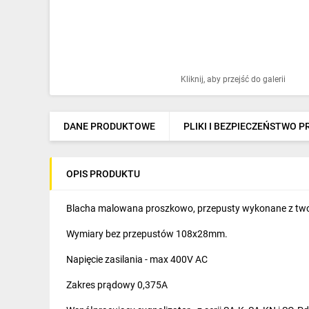
Ochrona odgromowa
Pompy ciepła
Osprzęt łączeniowy
Kliknij, aby przejść do galerii
Ogrzewanie
Elektronarzędzia i mierniki
DANE PRODUKTOWE
PLIKI I BEZPIECZEŃSTWO 
Domofony i dzwonki
OPIS PRODUKTU
Alarmy, monitoring, komunikacja
Napędy elektryczne
Blacha malowana proszkowo, przepusty wykonane z two
Wymiary bez przepustów 108x28mm.
Pneumatyka
Napięcie zasilania - max 400V AC
Dom i ogród
Zakres prądowy 0,375A
Klimatyzacja