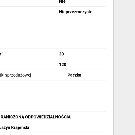
Nie
Nieprzezroczyste
m]
30
120
stki sprzedażowej
Paczka
GRANICZONĄ ODPOWIEDZIALNOŚCIĄ
uszyn Krajeński