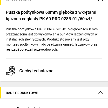
Puszka podtynkowa 60mm głęboka z wkrętami
łączona ceglasty PK-60 PRO 0285-01 /60szt/
Puszka podtynkowa PK-60 PRO 0285-01 o głębokości 60 mm
przeznaczona jest do wykonywania punktów łączeniowych w
instalacjach elektrycznych. Produkt stosowany jest przy
montażu podtynkowym do osadzania gniazd, łączników oraz
realizacji połączeń przewodowych.
Cechy techniczne
Materiał: tworzywo sztuczne; kolor: ceglasty; model: PK-60
PRO 0285-01.
DANE PRODUKTOWE
Kształt: okrągły; średnica nominalna: 60 mm; głębokość:
60 mm.
Montaż: montaż podtynkowy; rodzaj budowy: puszka