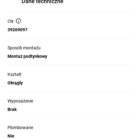
Dane techniczne
łączeniowa.
Mocowanie elementów: wyposażona w śruby (ze śrubami).
CN
Stopień ochrony: IP20 — produkt przeznaczony do
39269097
zastosowań wewnętrznych, nieodporny na wilgoć
zewnętrzną.
Wyposażenie: brak dodatkowego wyposażenia; brak
Sposób montażu
zaczepów/pazurków i haka do montażu oświetlenia.
Montaż podtynkowy
Produkt nie jest wykonany w technologii bezhalogenowej;
nie posiada plombowania, blokady rury ani wpustów z tyłu.
Kształt
Okrągły
Zastosowanie produktu
Wyposażenie
Brak
Realizacja punktów łączeniowych w instalacjach
elektrycznych budynków mieszkalnych i komercyjnych.
Montaż podtynkowy gniazd i łączników w ścianach
Plombowane
murowanych, betonowych oraz w konstrukcjach z płyt g-k
Nie
(z uwzględnieniem odpowiednich mocowań).