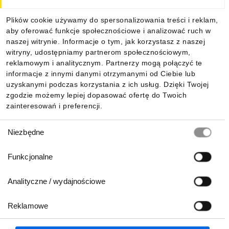
Dla kupujących
Plików cookie używamy do spersonalizowania treści i reklam,
aby oferować funkcje społecznościowe i analizować ruch w
Informacje
naszej witrynie. Informacje o tym, jak korzystasz z naszej
witryny, udostępniamy partnerom społecznościowym,
reklamowym i analitycznym. Partnerzy mogą połączyć te
Pobierz naszą aplikację mobilną:
informacje z innymi danymi otrzymanymi od Ciebie lub
uzyskanymi podczas korzystania z ich usług. Dzięki Twojej
zgodzie możemy lepiej dopasować ofertę do Twoich
zainteresowań i preferencji.
Wybór
Niezbędne
zgody
Funkcjonalne
Analityczne / wydajnościowe
Reklamowe
Biuro Obsługi Klienta:
lub
801 500 700
71 37 61 600