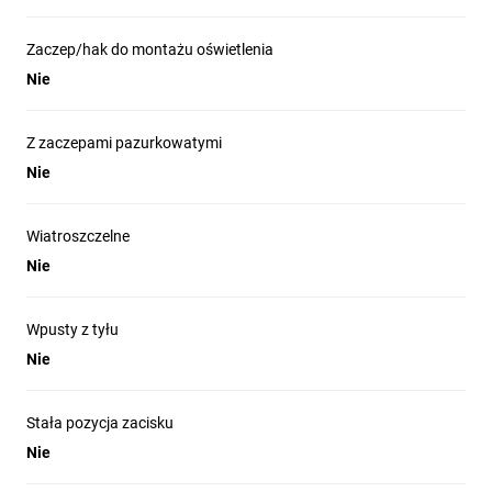
Zastosowanie tam, gdzie wymagane jest standardowe
Zaczep/hak do montażu oświetlenia
zabezpieczenie elektryczne IP20 i prosta instalacja
przewodów przy użyciu śrub.
Nie
Nie stosować do instalacji zewnętrznych ani w
pomieszczeniach o podwyższonej wilgotności ze względu
Z zaczepami pazurkowatymi
na klasę ochrony IP20.
Nie
Wiatroszczelne
Nie
Wpusty z tyłu
Nie
Stała pozycja zacisku
Nie