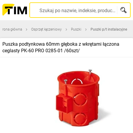
Szukaj po nazwie, indeksie, producencie, kodzie kreskowym...
Strona główna
Osprzęt łączeniowy
Puszki
Puszki p/t instalacyjne
Puszka podtynkowa 60mm głęboka z wkrętami łączona
ceglasty PK‑60 PRO 0285‑01 /60szt/