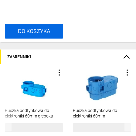
DO KOSZYKA
ZAMIENNIKI
Puszka podtynkowa do
Puszka podtynkowa do
elektroniki 60mm głęboka
elektroniki 60mm
samogasnąca bezhalogenowa
supergłęboka-80mm
24,42 zł
brutto
29,35 zł
brutto
niebieska BuciQPro SE2x60D
samogasnąca bezhalogenowa
34117203
niebieska BuciQPro SE2x60G