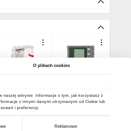
O plikach cookies
FERA NEW Puszka
Axolute plakietka modułu z
Moduł fo
odtynkowa
wyświetlaczem SOLID
przycisk
117x123x45mm 350010
352505
351100
0,52 zł
brutto
242,05 zł
brutto
1067,0
naszej witrynie. Informacje o tym, jak korzystasz z
nformacje z innymi danymi otrzymanymi od Ciebie lub
sowań i preferencji.
owe
Reklamowe
DO KOSZYKA
DO KOSZYKA
DO