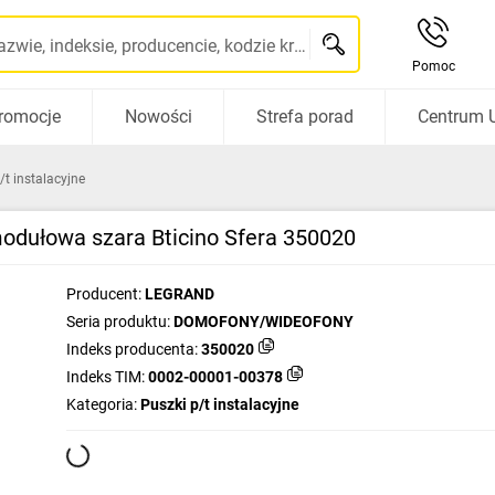
Szukaj po nazwie, indeksie, producencie, kodzie kreskowym...
Pomoc
romocje
Nowości
Strefa porad
Centrum 
/t instalacyjne
ułowa szara Bticino Sfera 350020
Producent:
LEGRAND
Seria produktu:
DOMOFONY/WIDEOFONY
Indeks producenta:
350020
Indeks TIM:
0002-00001-00378
Kategoria:
Puszki p/t instalacyjne