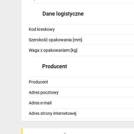
IT, GSM
Dane logistyczne
Odzież ochronna i BHP
Inne
Kod kreskowy
Szerokość opakowania [mm]
Budowa i Remont
Waga z opakowaniem [kg]
Elektronika
Smart home
Producent
Elektromobilność
Producent
Energetyka wiatrowa
Adres pocztowy
Telewizja naziemna i satelitarna
Adres e-mail
Wentylacja i rekuperacja
Adres strony internetowej