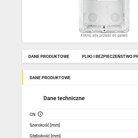
Ochrona odgromowa
Pompy ciepła
Osprzęt łączeniowy
Kliknij, aby przejść do galerii
Ogrzewanie
Elektronarzędzia i mierniki
DANE PRODUKTOWE
PLIKI I BEZPIECZEŃSTWO 
Domofony i dzwonki
DANE PRODUKTOWE
Alarmy, monitoring, komunikacja
Napędy elektryczne
Dane techniczne
Pneumatyka
CN
Dom i ogród
Szerokość [mm]
Klimatyzacja
Głębokość [mm]