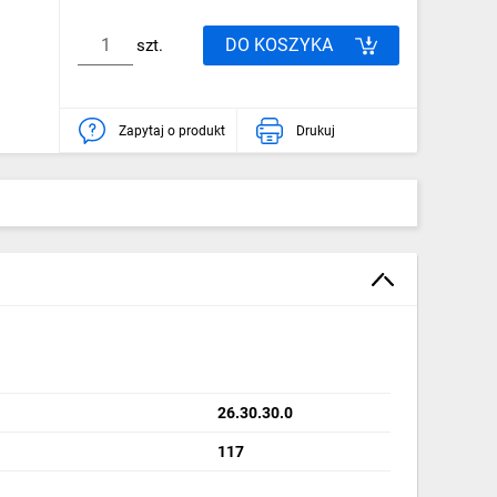
DO KOSZYKA
szt.
Zapytaj o produkt
Drukuj
26.30.30.0
117