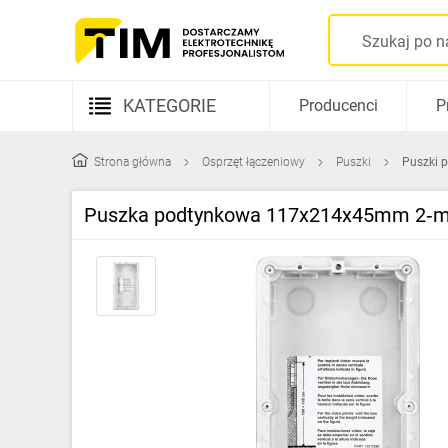
KATEGORIE
Producenci
P
Aparatura elektryczna
Strona główna
Osprzęt łączeniowy
Puszki
Puszki p
Kable i przewody
Puszka podtynkowa 117x214x45mm 2‑mod
Rozdzielnice i obudowy
Elementy prowadzenia kabli
Fotowoltaika
Gniazda i łączniki
Źródła światła
Oprawy oświetleniowe