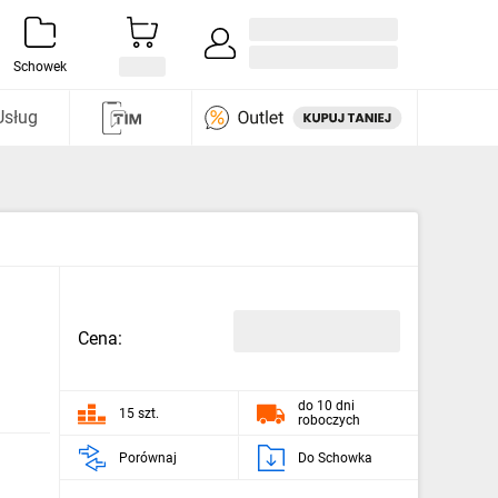
Zaloguj się / Załóż konto
i odkryj
Schowek
Usług
Cena:
do 10 dni
15 szt.
roboczych
Porównaj
Do Schowka