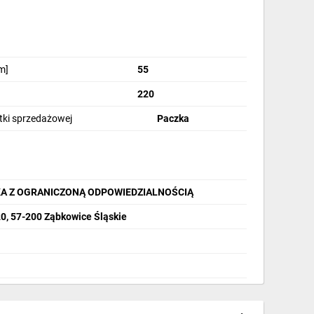
m]
55
220
stki sprzedażowej
Paczka
A Z OGRANICZONĄ ODPOWIEDZIALNOŚCIĄ
20, 57-200 Ząbkowice Śląskie