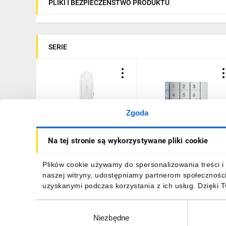
PLIKI I BEZPIECZEŃSTWO PRODUKTU
SERIE
Zgoda
Domofon 18-27V DC ECO
Axolute plakietka
Na tej stronie są wykorzystywane pliki cookie
SN 344242
modułowa klawiatury
aluminium 353001
197,67 zł
brutto
363,08 zł
brutto
Plików cookie używamy do spersonalizowania treści i 
naszej witryny, udostępniamy partnerom społecznośc
uzyskanymi podczas korzystania z ich usług. Dzięki 
Wybór
Niezbędne
zgody
DO KOSZYKA
DO KOSZYKA