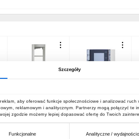
Szczegóły
SFERA NEW Ramka z
Plakietka modułu z
S
uchwytem do paneli
wyświetlaczem aluminium
p
/3moduły/ aluminium
352501
350231
508,31 zł
brutto
169,43 zł
brutto
6
reklam, aby oferować funkcje społecznościowe i analizować ruch w 
iowym, reklamowym i analitycznym. Partnerzy mogą połączyć te i
Twojej zgodzie możemy lepiej dopasować ofertę do Twoich zaintere
Funkcjonalne
Analityczne / wydajności
DO KOSZYKA
DO KOSZYKA