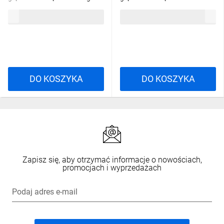
bezhalogenowa
bezhalogenowa
175,89 zł
brutto
71,34 zł
brutto
pomarańczowa S60DFw
pomarańczowa Z60DFw
33069008 /110szt./
33035008 /50szt./
DO KOSZYKA
DO KOSZYKA
Zapisz się, aby otrzymać informacje o nowościach,
promocjach i wyprzedażach
Podaj adres e-mail