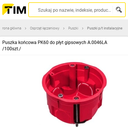
Szukaj po nazwie, indeksie, producencie, kodzie kreskowym...
Strona główna
Osprzęt łączeniowy
Puszki
Puszki p/t instalacyjne
Puszka końcowa PK60 do płyt gipsowych A.0046LA
/100szt./