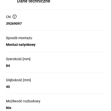
Dane techniczne
wysłane wystarczy nabyć jedną sztukę prezentowanego
wyrobu.
CN
39269097
Sposób montażu
Montaż natynkowy
Szerokość [mm]
84
Głębokość [mm]
40
Możliwość rozbudowy
Nie