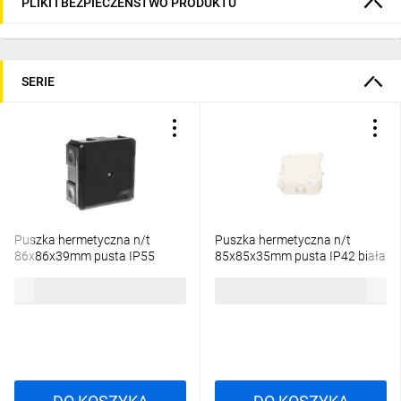
PLIKI I BEZPIECZEŃSTWO PRODUKTU
SERIE
Puszka hermetyczna n/t
Puszka hermetyczna n/t
86x86x39mm pusta IP55
85x85x35mm pusta IP42 biała
czarna 0226-02
0214-00
5,85 zł
brutto
3,08 zł
brutto