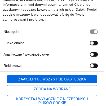
Pobierz naszą aplikację mobilną:
informacje z innymi danymi otrzymanymi od Ciebie lub
uzyskanymi podczas korzystania z ich usług. Dzięki Twojej
zgodzie możemy lepiej dopasować ofertę do Twoich
zainteresowań i preferencji.
Wybór
Niezbędne
zgody
Funkcjonalne
Analityczne / wydajnościowe
Reklamowe
Biuro Obsługi Klienta:
lub
801 500 700
71 37 61 600
Zgłoś
ZAAKCEPTUJ WSZYSTKIE CIASTECZKA
pn.-pt. 8:00-16:00
Formularz kontaktowy
ZGODA NA WYBRANE
KORZYSTAJ WYŁĄCZNIE Z NIEZBĘDNYCH
PLIKÓW COOKIE