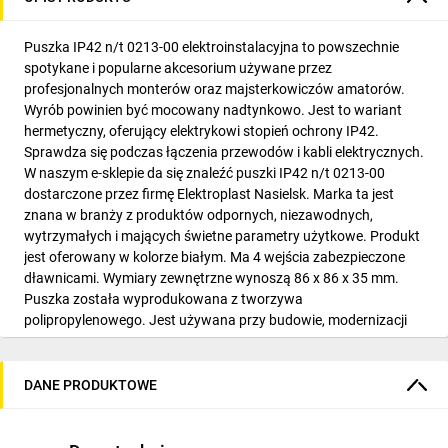
Puszka IP42 n/t 0213-00 elektroinstalacyjna to powszechnie
spotykane i popularne akcesorium używane przez
profesjonalnych monterów oraz majsterkowiczów amatorów.
Wyrób powinien być mocowany nadtynkowo. Jest to wariant
hermetyczny, oferujący elektrykowi stopień ochrony IP42.
Sprawdza się podczas łączenia przewodów i kabli elektrycznych.
W naszym e-sklepie da się znaleźć puszki IP42 n/t 0213-00
dostarczone przez firmę Elektroplast Nasielsk. Marka ta jest
znana w branży z produktów odpornych, niezawodnych,
wytrzymałych i mających świetne parametry użytkowe. Produkt
jest oferowany w kolorze białym. Ma 4 wejścia zabezpieczone
dławnicami. Wymiary zewnętrzne wynoszą 86 x 86 x 35 mm.
Puszka została wyprodukowana z tworzywa
polipropylenowego. Jest używana przy budowie, modernizacji
lub naprawie instalacji elektrycznych i teletechnicznych w
domach mieszkalnych, zakładach pracy, budynkach
użyteczności publicznej lub warsztatach. Puszka zawiera
DANE PRODUKTOWE
złączkę typu 4x2,5 mm2 umożliwiającą połączenie przewodów
w środku. Puszka IP42 n/t 0213-00 jest sprzedawana przez
nasz sklep internetowy na sztuki. Aby zamówienie zostało