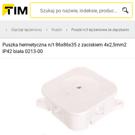
Szukaj po nazwie, indeksie, producencie, kodzie kreskowym...
na
Osprzęt łączeniowy
Puszki
Puszki n/t łączeniowe ze złączkami
Puszka hermetyczna n/t 86x86x35 z zaciskiem 4x2,5mm2
IP42 biała 0213‑00