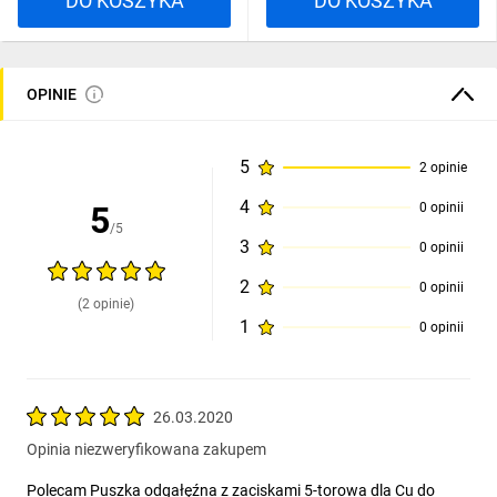
DO KOSZYKA
DO KOSZYKA
OPINIE
5
2 opinie
4
5
0 opinii
/5
3
0 opinii
2
0 opinii
(2 opinie)
1
0 opinii
26.03.2020
Opinia niezweryfikowana zakupem
Polecam Puszka odgałęźna z zaciskami 5-torowa dla Cu do