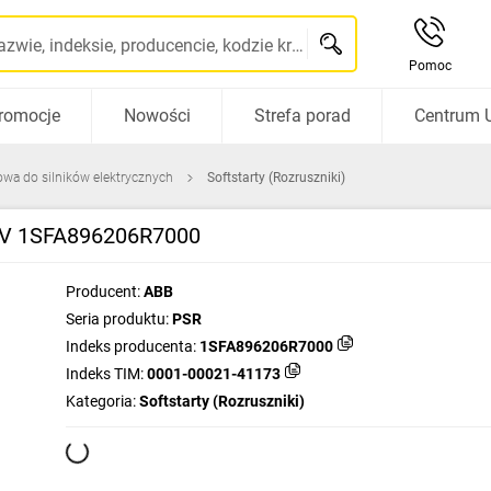
Szukaj po nazwie, indeksie, producencie, kodzie kreskowym...
Pomoc
romocje
Nowości
Strefa porad
Centrum 
owa do silników elektrycznych
Softstarty (Rozruszniki)
00V 1SFA896206R7000
Producent:
ABB
Seria produktu:
PSR
Indeks producenta:
1SFA896206R7000
Indeks TIM:
0001-00021-41173
Kategoria:
Softstarty (Rozruszniki)