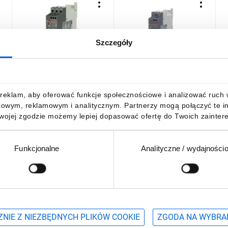
Szczegóły
Softstart PSR25-600-70 -
Softstart PSR45-600-70 -
S
c
25 A - 208 ... 600 V AC moc
45 A - 208 ... 600 V AC moc
1
11kW przy 400V
22kW przy 400V
7
1SFA896108R7000
1SFA896111R7000
1453,82 zł
brutto
2428,84 zł
brutto
reklam, aby oferować funkcje społecznościowe i analizować ruch w 
iowym, reklamowym i analitycznym. Partnerzy mogą połączyć te i
Twojej zgodzie możemy lepiej dopasować ofertę do Twoich zaintere
Funkcjonalne
Analityczne / wydajności
DO KOSZYKA
DO KOSZYKA
Podaj adres e-mail
wościach, promocjach i wyprzedażach
NIE Z NIEZBĘDNYCH PLIKÓW COOKIE
ZGODA NA WYBRA