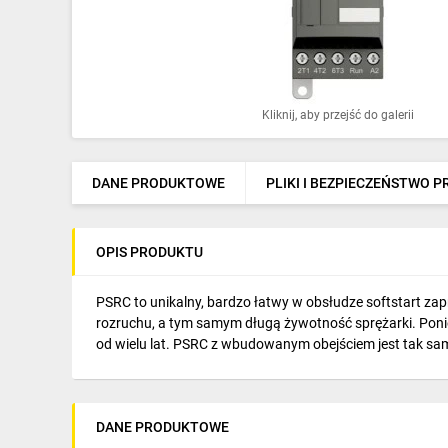
Ochrona odgromowa
Pompy ciepła
Osprzęt łączeniowy
Kliknij, aby przejść do galerii
Ogrzewanie
Elektronarzędzia i mierniki
DANE PRODUKTOWE
PLIKI I BEZPIECZEŃSTWO 
Domofony i dzwonki
OPIS PRODUKTU
Alarmy, monitoring, komunikacja
Napędy elektryczne
PSRC to unikalny, bardzo łatwy w obsłudze softstart za
rozruchu, a tym samym długą żywotność sprężarki. Ponie
Pneumatyka
od wielu lat. PSRC z wbudowanym obejściem jest tak samo 
Dom i ogród
Klimatyzacja
DANE PRODUKTOWE