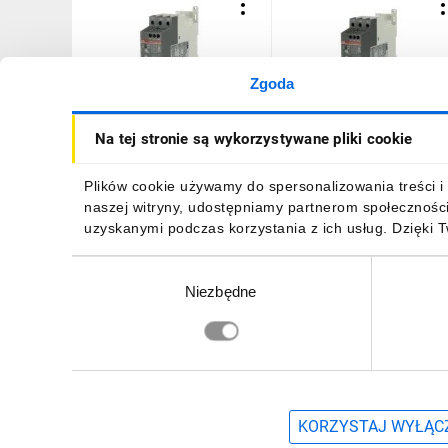
Zgoda
Softstart PSR30-600-70 -
Softstart PSR25-600-11 -
Na tej stronie są wykorzystywane pliki cookie
30 A - 208 ... 600 V AC moc
25 A - 208 ... 600 V AC mo
15kW przy 400V
11kW przy 400V
1SFA896109R7000
1SFA896108R1100
1693,18 zł
brutto
1453,82 zł
brutto
Plików cookie używamy do spersonalizowania treści i 
naszej witryny, udostępniamy partnerom społecznośc
uzyskanymi podczas korzystania z ich usług. Dzięki 
Wybór
Niezbędne
zgody
DO KOSZYKA
DO KOSZYKA
Zapisz się, aby otrzymać informacje o no
KORZYSTAJ WYŁĄCZ