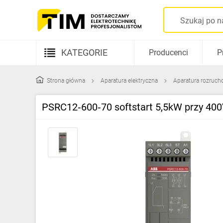
KATEGORIE
Producenci
P
Aparatura elektryczna
Strona główna
Aparatura elektryczna
Aparatura rozruch
Kable i przewody
PSRC12‑600‑70 softstart 5,5kW przy 4
Rozdzielnice i obudowy
Elementy prowadzenia kabli
Fotowoltaika
Gniazda i łączniki
Źródła światła
Oprawy oświetleniowe