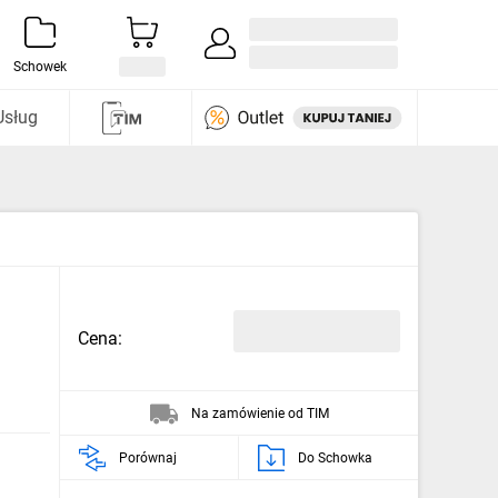
Zaloguj się / Załóż konto
i odkryj
Schowek
Usług
Cena:
Na zamówienie od TIM
Porównaj
Do Schowka