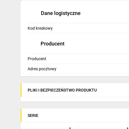
IT, GSM
Dane logistyczne
Odzież ochronna i BHP
Inne
Kod kreskowy
Budowa i Remont
Producent
Elektronika
Producent
Smart home
Adres pocztowy
Elektromobilność
Energetyka wiatrowa
PLIKI I BEZPIECZEŃSTWO PRODUKTU
Telewizja naziemna i satelitarna
Wentylacja i rekuperacja
SERIE