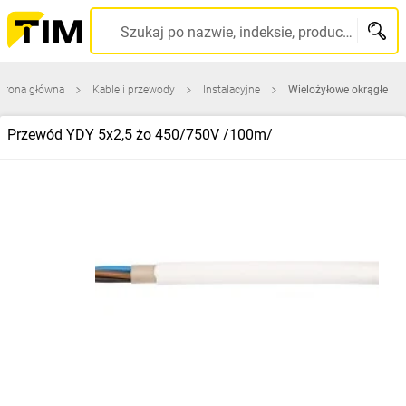
Szukaj po nazwie, indeksie, producencie, kodzie kreskowym...
trona główna
Kable i przewody
Instalacyjne
Wielożyłowe okrągłe
Przewód YDY 5x2,5 żo 450/750V /100m/