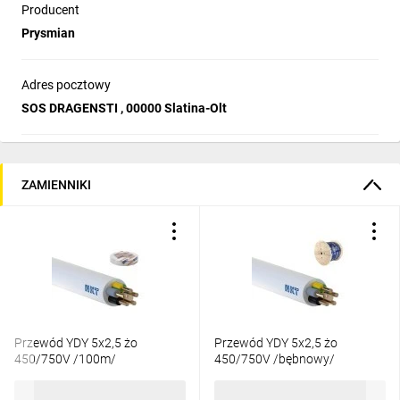
Producent
Prysmian
Adres pocztowy
SOS DRAGENSTI , 00000 Slatina-Olt
ZAMIENNIKI
Przewód YDY 5x2,5 żo
Przewód YDY 5x2,5 żo
450/750V /100m/
450/750V /bębnowy/
1011,98 zł
brutto
10,55 zł
brutto