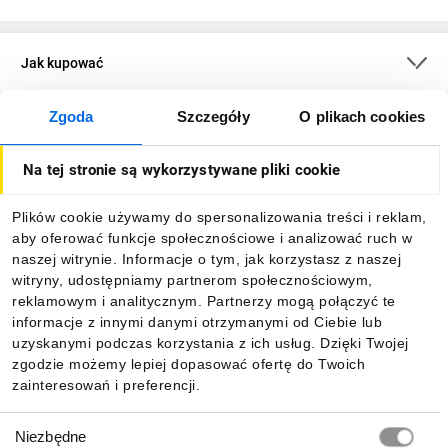
Jak kupować
Zgoda
Szczegóły
O plikach cookies
O firmie
Na tej stronie są wykorzystywane pliki cookie
Dla kupujących
Plików cookie używamy do spersonalizowania treści i reklam,
aby oferować funkcje społecznościowe i analizować ruch w
Informacje
naszej witrynie. Informacje o tym, jak korzystasz z naszej
witryny, udostępniamy partnerom społecznościowym,
reklamowym i analitycznym. Partnerzy mogą połączyć te
Pobierz naszą aplikację mobilną:
informacje z innymi danymi otrzymanymi od Ciebie lub
uzyskanymi podczas korzystania z ich usług. Dzięki Twojej
zgodzie możemy lepiej dopasować ofertę do Twoich
zainteresowań i preferencji.
Wybór
Niezbędne
zgody