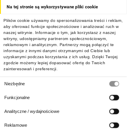
Na tej stronie są wykorzystywane pliki cookie
Dla kupujących
Plików cookie używamy do spersonalizowania treści i reklam,
aby oferować funkcje społecznościowe i analizować ruch w
Informacje
naszej witrynie. Informacje o tym, jak korzystasz z naszej
witryny, udostępniamy partnerom społecznościowym,
reklamowym i analitycznym. Partnerzy mogą połączyć te
Pobierz naszą aplikację mobilną:
informacje z innymi danymi otrzymanymi od Ciebie lub
uzyskanymi podczas korzystania z ich usług. Dzięki Twojej
zgodzie możemy lepiej dopasować ofertę do Twoich
zainteresowań i preferencji.
Wybór
Niezbędne
zgody
Funkcjonalne
Analityczne / wydajnościowe
Reklamowe
Biuro Obsługi Klienta: