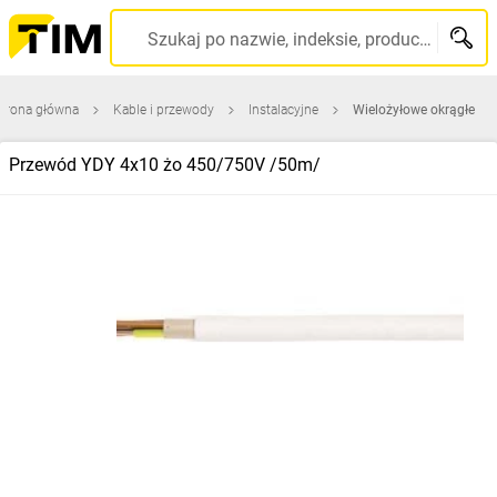
Szukaj po nazwie, indeksie, producencie, kodzie kreskowym...
trona główna
Kable i przewody
Instalacyjne
Wielożyłowe okrągłe
Przewód YDY 4x10 żo 450/750V /50m/