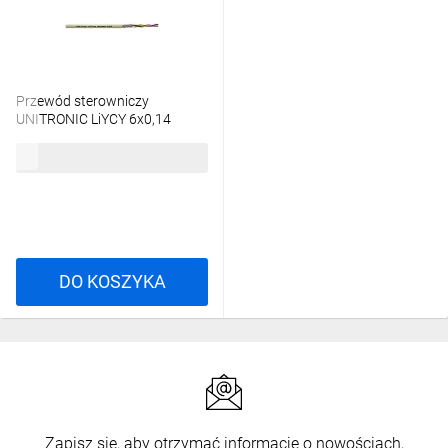
Przewód sterowniczy
UNITRONIC LiYCY 6x0,14
0034306 /bębnowy/
3,38 zł
brutto
DO KOSZYKA
Zapisz się, aby otrzymać informacje o nowościach,