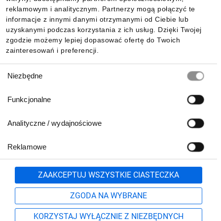
reklamowym i analitycznym. Partnerzy mogą połączyć te
Pobierz naszą aplikację mobilną:
informacje z innymi danymi otrzymanymi od Ciebie lub
uzyskanymi podczas korzystania z ich usług. Dzięki Twojej
zgodzie możemy lepiej dopasować ofertę do Twoich
zainteresowań i preferencji.
Wybór
Niezbędne
zgody
Funkcjonalne
Analityczne / wydajnościowe
Reklamowe
Biuro Obsługi Klienta:
lub
801 500 700
71 37 61 600
Zgłoś
ZAAKCEPTUJ WSZYSTKIE CIASTECZKA
pn.-pt. 8:00-16:00
Formularz kontaktowy
ZGODA NA WYBRANE
KORZYSTAJ WYŁĄCZNIE Z NIEZBĘDNYCH