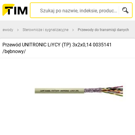
Szukaj po nazwie, indeksie, producencie, kodzie kreskowym...
przewody
Sterownicze i sygnalizacyjne
Przewody do transmisji danych
Przewód UNITRONIC LiYCY (TP) 3x2x0,14 0035141
/bębnowy/