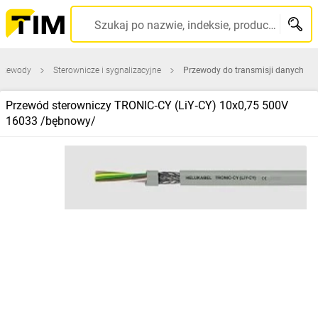
Szukaj po nazwie, indeksie, producencie, kodzie kreskowym...
przewody
Sterownicze i sygnalizacyjne
Przewody do transmisji danych
Przewód sterowniczy TRONIC‑CY (LiY‑CY) 10x0,75 500V
16033 /bębnowy/