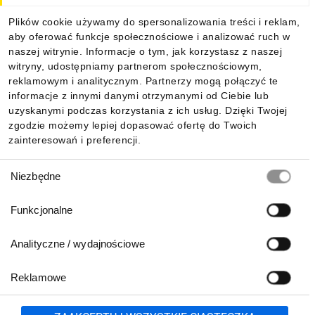
Plików cookie używamy do spersonalizowania treści i reklam,
aby oferować funkcje społecznościowe i analizować ruch w
Informacje
naszej witrynie. Informacje o tym, jak korzystasz z naszej
witryny, udostępniamy partnerom społecznościowym,
reklamowym i analitycznym. Partnerzy mogą połączyć te
Pobierz naszą aplikację mobilną:
informacje z innymi danymi otrzymanymi od Ciebie lub
uzyskanymi podczas korzystania z ich usług. Dzięki Twojej
zgodzie możemy lepiej dopasować ofertę do Twoich
zainteresowań i preferencji.
Wybór
Niezbędne
zgody
Funkcjonalne
Analityczne / wydajnościowe
Reklamowe
Biuro Obsługi Klienta:
lub
801 500 700
71 37 61 600
Zgłoś