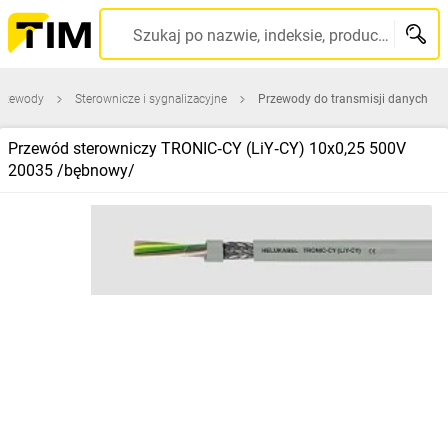
Szukaj po nazwie, indeksie, producencie, kodzie kreskowym...
przewody
Sterownicze i sygnalizacyjne
Przewody do transmisji danych
Przewód sterowniczy TRONIC‑CY (LiY‑CY) 10x0,25 500V
20035 /bębnowy/