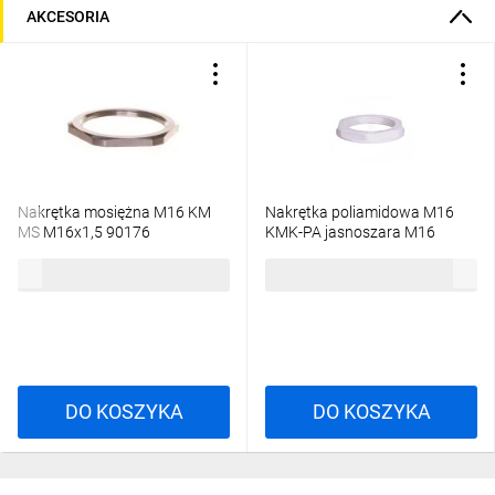
AKCESORIA
Nakrętka mosiężna M16 KM
Nakrętka poliamidowa M16
MS M16x1,5 90176
KMK-PA jasnoszara M16
97817 /100szt./
0,69 zł
brutto
27,06 zł
brutto
DO KOSZYKA
DO KOSZYKA