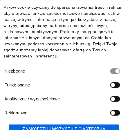
Plików cookie używamy do spersonalizowania treści i reklam,
aby oferować funkcje społecznościowe i analizować ruch w
Informacje
naszej witrynie. Informacje o tym, jak korzystasz z naszej
witryny, udostępniamy partnerom społecznościowym,
reklamowym i analitycznym. Partnerzy mogą połączyć te
Pobierz naszą aplikację mobilną:
informacje z innymi danymi otrzymanymi od Ciebie lub
uzyskanymi podczas korzystania z ich usług. Dzięki Twojej
zgodzie możemy lepiej dopasować ofertę do Twoich
zainteresowań i preferencji.
Wybór
Niezbędne
zgody
Funkcjonalne
Analityczne / wydajnościowe
Reklamowe
Biuro Obsługi Klienta:
lub
801 500 700
71 37 61 600
Zgłoś
ZAAKCEPTUJ WSZYSTKIE CIASTECZKA