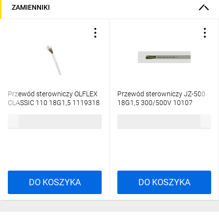
ZAMIENNIKI
Przewód sterowniczy OLFLEX
Przewód sterowniczy JZ-500
CLASSIC 110 18G1,5 1119318
18G1,5 300/500V 10107
/bębnowy/
/bębnowy/
28,58 zł
brutto
27,70 zł
brutto
DO KOSZYKA
DO KOSZYKA