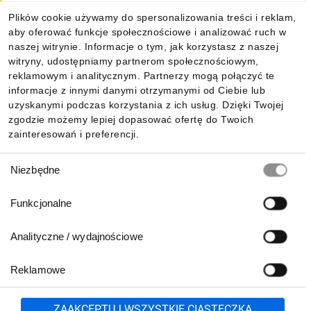
Plików cookie używamy do spersonalizowania treści i reklam,
aby oferować funkcje społecznościowe i analizować ruch w
Informacje
naszej witrynie. Informacje o tym, jak korzystasz z naszej
witryny, udostępniamy partnerom społecznościowym,
reklamowym i analitycznym. Partnerzy mogą połączyć te
Pobierz naszą aplikację mobilną:
informacje z innymi danymi otrzymanymi od Ciebie lub
uzyskanymi podczas korzystania z ich usług. Dzięki Twojej
zgodzie możemy lepiej dopasować ofertę do Twoich
zainteresowań i preferencji.
Wybór
Niezbędne
zgody
Funkcjonalne
Analityczne / wydajnościowe
Reklamowe
Biuro Obsługi Klienta:
lub
801 500 700
71 37 61 600
Zgłoś
ZAAKCEPTUJ WSZYSTKIE CIASTECZKA