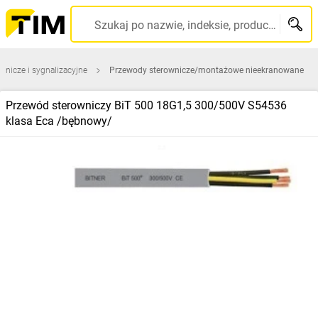
Szukaj po nazwie, indeksie, producencie, kodzie kreskowym...
wnicze i sygnalizacyjne
Przewody sterownicze/montażowe nieekranowane
Przewód sterowniczy BiT 500 18G1,5 300/500V S54536
klasa Eca /bębnowy/