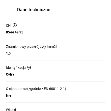
Dane techniczne
CN
8544 49 95
Znamionowy przekrój żyły [mm2]
1,5
Identyfikacja żył
Cyfry
Olejoodporne (zgodnie z EN 60811-2-1)
Nie
Wiązki