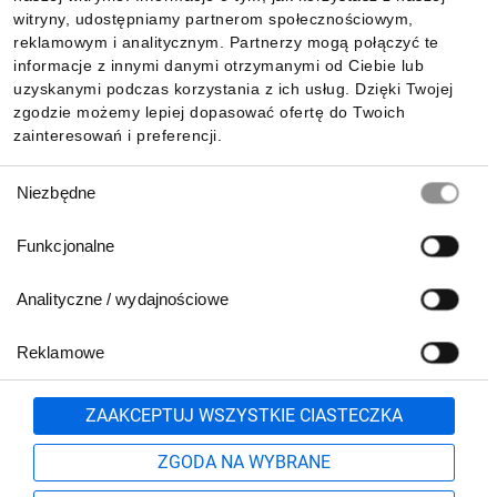
witryny, udostępniamy partnerom społecznościowym,
reklamowym i analitycznym. Partnerzy mogą połączyć te
Pobierz naszą aplikację mobilną:
informacje z innymi danymi otrzymanymi od Ciebie lub
uzyskanymi podczas korzystania z ich usług. Dzięki Twojej
zgodzie możemy lepiej dopasować ofertę do Twoich
zainteresowań i preferencji.
Wybór
Niezbędne
zgody
Funkcjonalne
Analityczne / wydajnościowe
Reklamowe
Biuro Obsługi Klienta:
lub
801 500 700
71 37 61 600
Zgłoś
ZAAKCEPTUJ WSZYSTKIE CIASTECZKA
pn.-pt. 8:00-16:00
Formularz kontaktowy
ZGODA NA WYBRANE