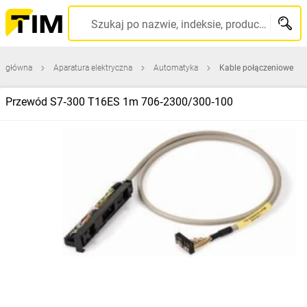
Szukaj po nazwie, indeksie, producencie, kodzie kreskowym...
a główna
Aparatura elektryczna
Automatyka
Kable połączeniowe
Przewód S7‑300 T16ES 1m 706‑2300/300‑100