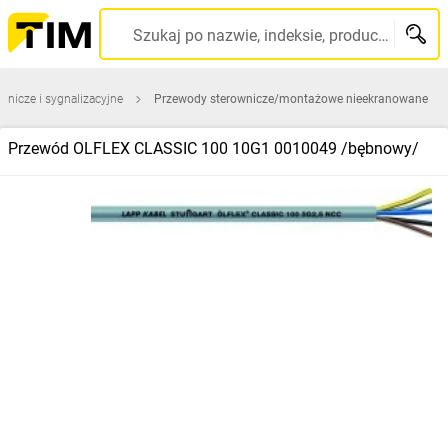
Szukaj po nazwie, indeksie, producencie, kodzie kreskowym...
wnicze i sygnalizacyjne
Przewody sterownicze/montażowe nieekranowane
Przewód OLFLEX CLASSIC 100 10G1 0010049 /bębnowy/