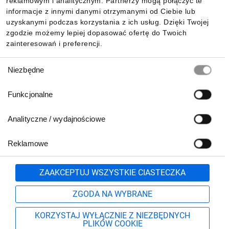
reklamowym i analitycznym. Partnerzy mogą połączyć te
Pobierz naszą aplikację mobilną:
informacje z innymi danymi otrzymanymi od Ciebie lub
uzyskanymi podczas korzystania z ich usług. Dzięki Twojej
zgodzie możemy lepiej dopasować ofertę do Twoich
zainteresowań i preferencji.
Wybór
Niezbędne
zgody
Funkcjonalne
Analityczne / wydajnościowe
Reklamowe
Biuro Obsługi Klienta:
lub
801 500 700
71 37 61 600
Zgłoś
ZAAKCEPTUJ WSZYSTKIE CIASTECZKA
pn.-pt. 8:00-16:00
Formularz kontaktowy
ZGODA NA WYBRANE
KORZYSTAJ WYŁĄCZNIE Z NIEZBĘDNYCH
PLIKÓW COOKIE