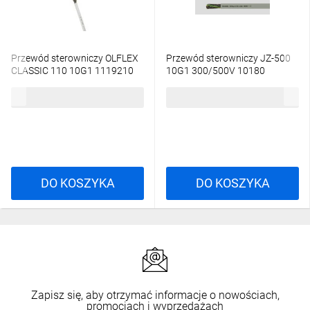
Przewód sterowniczy OLFLEX
Przewód sterowniczy JZ-500
CLASSIC 110 10G1 1119210
10G1 300/500V 10180
/bębnowy/
/bębnowy/
13,42 zł
brutto
12,50 zł
brutto
DO KOSZYKA
DO KOSZYKA
Zapisz się, aby otrzymać informacje o nowościach,
promocjach i wyprzedażach