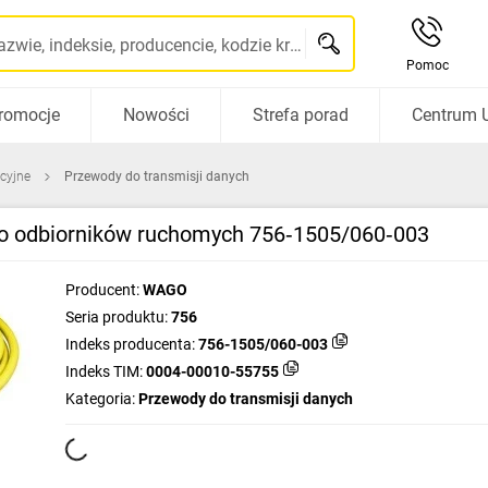
Szukaj po nazwie, indeksie, producencie, kodzie kreskowym...
Pomoc
romocje
Nowości
Strefa porad
Centrum 
acyjne
Przewody do transmisji danych
do odbiorników ruchomych 756‑1505/060‑003
Producent:
WAGO
Seria produktu:
756
Indeks producenta:
756-1505/060-003
Indeks TIM:
0004-00010-55755
Kategoria:
Przewody do transmisji danych