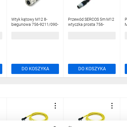
Wtyk kątowy M12 8-
Przewód SERCOS 5m M12
P
biegunowa 756-9211/090-
wtyczka prosta 756-
M
-
000
1601/060-050
1
219,03 zł
brutto
268,52 zł
brutto
4
DO KOSZYKA
DO KOSZYKA