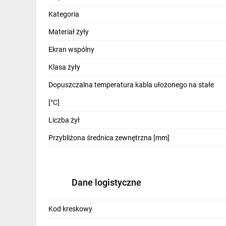
IT, GSM
Kategoria
Odzież ochronna i BHP
Materiał żyły
Inne
Ekran wspólny
Klasa żyły
Budowa i Remont
Dopuszczalna temperatura kabla ułożonego na stałe
Elektronika
[°C]
Smart home
Liczba żył
Elektromobilność
Przybliżona średnica zewnętrzna [mm]
Telewizja naziemna i satelitarna
Wentylacja i rekuperacja
Dane logistyczne
Kod kreskowy