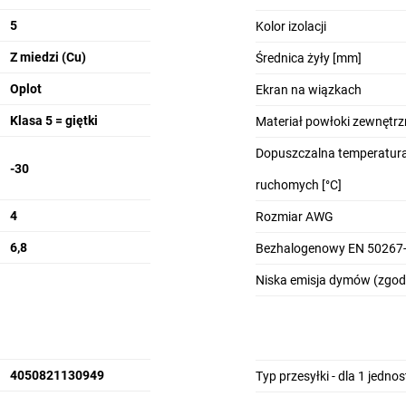
5
Kolor izolacji
Z miedzi (Cu)
Średnica żyły [mm]
Oplot
Ekran na wiązkach
Klasa 5 = giętki
Materiał powłoki zewnętrz
Dopuszczalna temperatura
-30
ruchomych [°C]
4
Rozmiar AWG
6,8
Bezhalogenowy EN 50267-
Niska emisja dymów (zgod
4050821130949
Typ przesyłki - dla 1 jedno