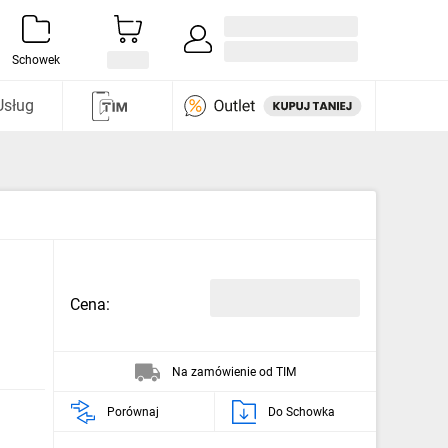
Zaloguj się / Załóż konto
i odkryj
Schowek
Usług
Cena:
Na zamówienie od TIM
Porównaj
Do Schowka