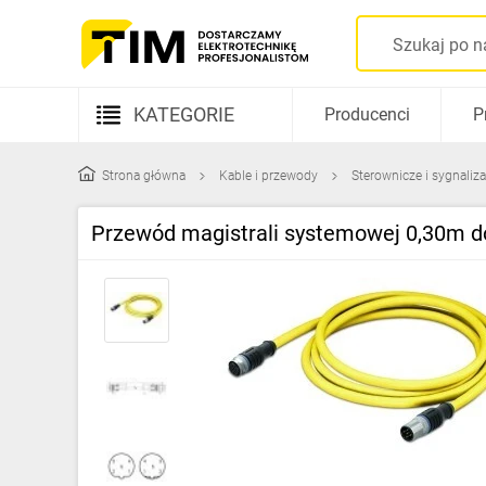
KATEGORIE
Producenci
P
Aparatura elektryczna
Strona główna
Kable i przewody
Sterownicze i sygnaliz
Kable i przewody
Przewód magistrali systemowej 0,30m 
Rozdzielnice i obudowy
Elementy prowadzenia kabli
Fotowoltaika
Gniazda i łączniki
Źródła światła
Oprawy oświetleniowe