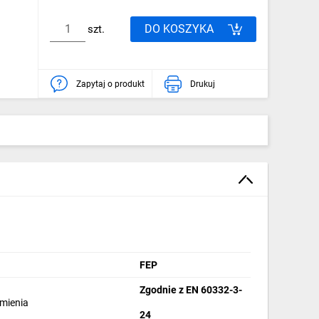
DO KOSZYKA
szt.
Zapytaj o produkt
Drukuj
FEP
Zgodnie z EN 60332-3-
omienia
24