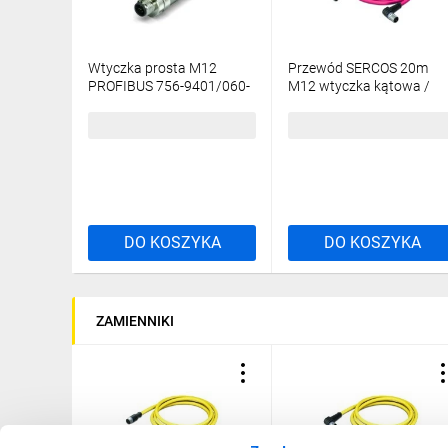
Wtyczka prosta M12
Przewód SERCOS 20m
PROFIBUS 756-9401/060-
M12 wtyczka kątowa /
000
M12 wtyczka kątowa 756
1604/060-200
144,41 zł
brutto
803,50 zł
brutto
DO KOSZYKA
DO KOSZYKA
ZAMIENNIKI