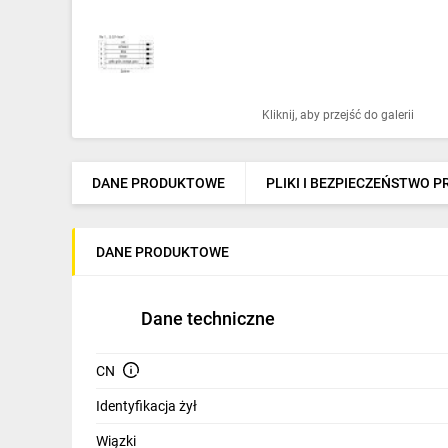
Ochrona odgromowa
Pompy ciepła
Osprzęt łączeniowy
Kliknij, aby przejść do galerii
Ogrzewanie
Elektronarzędzia i mierniki
DANE PRODUKTOWE
PLIKI I BEZPIECZEŃSTWO 
Domofony i dzwonki
DANE PRODUKTOWE
Alarmy, monitoring, komunikacja
Napędy elektryczne
Dane techniczne
Pneumatyka
CN
Dom i ogród
Identyfikacja żył
Klimatyzacja
Wiązki