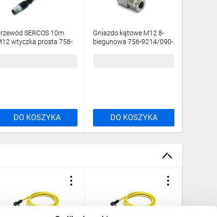
rzewód SERCOS 10m
Gniazdo kątowe M12 8-
Przewód
12 wtyczka prosta 756-
biegunowa 756-9214/090-
wtyczka 
601/060-100
000
1601/06
09,37 zł
brutto
253,70 zł
brutto
184,03 
DO KOSZYKA
DO KOSZYKA
DO