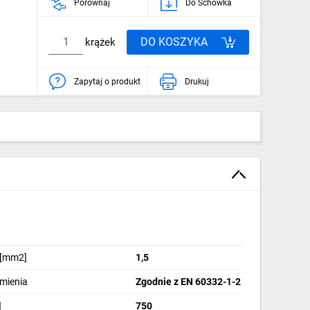
Porównaj
Do Schowka
DO KOSZYKA
krążek
Zapytaj o produkt
Drukuj
 [mm2]
1,5
omienia
Zgodnie z EN 60332-1-2
]
750