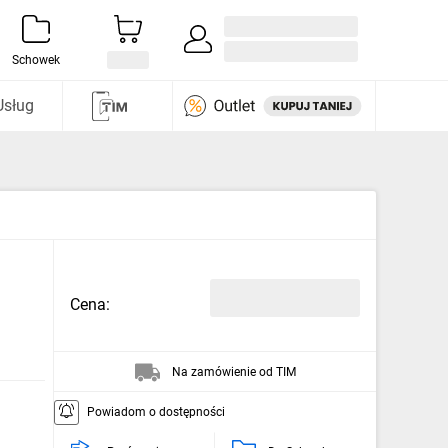
Zaloguj się / Załóż konto
i odkryj
Schowek
Usług
Cena:
Na zamówienie od TIM
Powiadom o dostępności