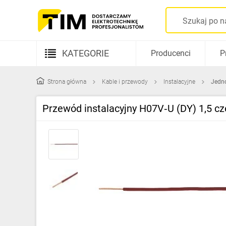
KATEGORIE
Producenci
P
Aparatura elektryczna
Strona główna
Kable i przewody
Instalacyjne
Jedn
Kable i przewody
Przewód instalacyjny H07V‑U (DY) 1,5 c
Rozdzielnice i obudowy
Elementy prowadzenia kabli
Fotowoltaika
Gniazda i łączniki
Źródła światła
Oprawy oświetleniowe