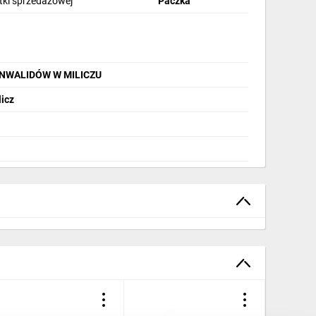
stki sprzedażowej
Paczka
INWALIDÓW W MILICZU
licz