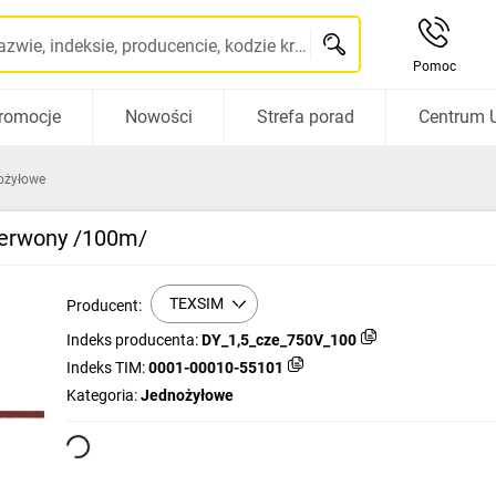
Szukaj po nazwie, indeksie, producencie, kodzie kreskowym...
Pomoc
romocje
Nowości
Strefa porad
Centrum 
ożyłowe
zerwony /100m/
TEXSIM
Producent:
Indeks producenta:
DY_1,5_cze_750V_100
Indeks TIM:
0001-00010-55101
Kategoria:
Jednożyłowe