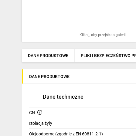
Ochrona odgromowa
Pompy ciepła
Osprzęt łączeniowy
Kliknij, aby przejść do galerii
Ogrzewanie
Elektronarzędzia i mierniki
DANE PRODUKTOWE
PLIKI I BEZPIECZEŃSTWO 
Domofony i dzwonki
DANE PRODUKTOWE
Alarmy, monitoring, komunikacja
Napędy elektryczne
Dane techniczne
Pneumatyka
CN
Dom i ogród
Izolacja żyły
Klimatyzacja
Olejoodporne (zgodnie z EN 60811-2-1)