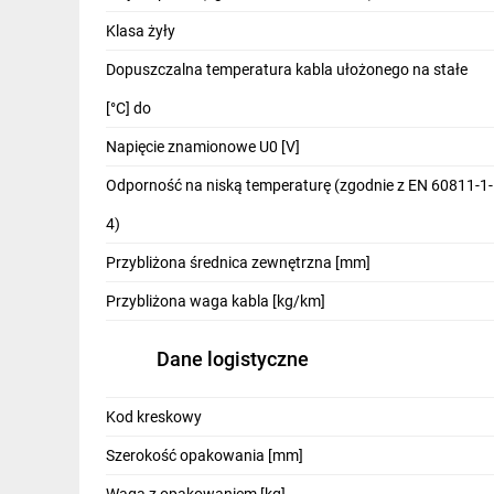
IT, GSM
Klasa żyły
Odzież ochronna i BHP
Dopuszczalna temperatura kabla ułożonego na stałe
Inne
[°C] do
Napięcie znamionowe U0 [V]
Budowa i Remont
Odporność na niską temperaturę (zgodnie z EN 60811-1-
Elektronika
4)
Smart home
Przybliżona średnica zewnętrzna [mm]
Elektromobilność
Przybliżona waga kabla [kg/km]
Telewizja naziemna i satelitarna
Dane logistyczne
Wentylacja i rekuperacja
Kod kreskowy
Szerokość opakowania [mm]