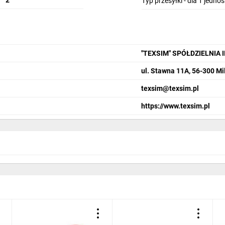
2
Typ przesyłki - dla 1 jedno
"TEXSIM" SPÓŁDZIELNIA 
ul. Stawna 11A, 56-300 Mi
texsim@texsim.pl
https://www.texsim.pl