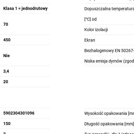
Klasa 1 = jednodrutowy
Dopuszczalna temperatura
[°C] od
70
Kolor izolacji
450
Ekran
Bezhalogenowy EN 50267-
Nie
Niska emisja dymów (zgod
3,4
20
5902304301096
Wysokość opakowania [m
150
Długość opakowania [mm]