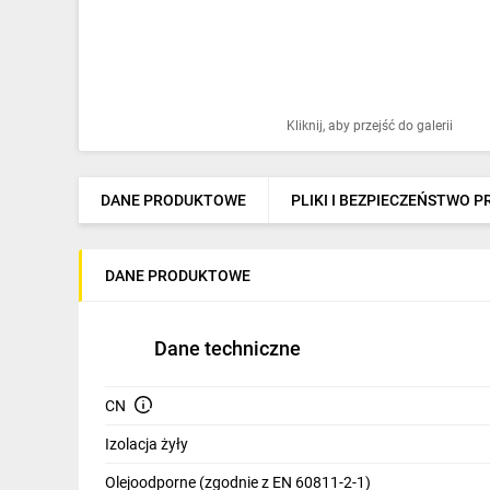
Ochrona odgromowa
Pompy ciepła
Osprzęt łączeniowy
Kliknij, aby przejść do galerii
Ogrzewanie
Elektronarzędzia i mierniki
DANE PRODUKTOWE
PLIKI I BEZPIECZEŃSTWO 
Domofony i dzwonki
DANE PRODUKTOWE
Alarmy, monitoring, komunikacja
Napędy elektryczne
Dane techniczne
Pneumatyka
CN
Dom i ogród
Izolacja żyły
Klimatyzacja
Olejoodporne (zgodnie z EN 60811-2-1)