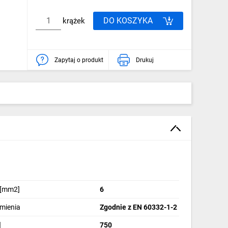
DO KOSZYKA
krążek
Zapytaj o produkt
Drukuj
 [mm2]
6
omienia
Zgodnie z EN 60332-1-2
]
750