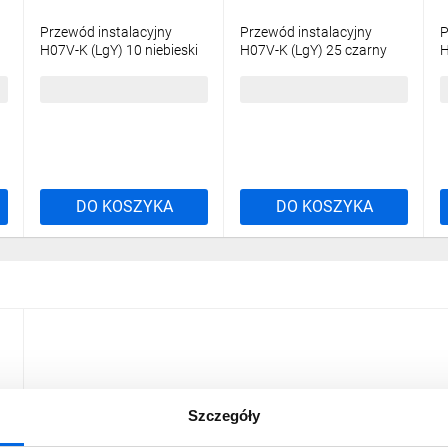
Przewód instalacyjny
Przewód instalacyjny
P
H07V-K (LgY) 10 niebieski
H07V-K (LgY) 25 czarny
H
/100m/
/bębnowy/
/
903,82 zł
brutto
19,97 zł
brutto
4
DO KOSZYKA
DO KOSZYKA
Szczegóły