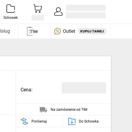
Zaloguj się / Załóż konto
i odkryj
Schowek
Usług
Cena:
Na zamówienie od TIM
Porównaj
Do Schowka