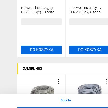
Przewód instalacyjny
Przewód instalacyjny
H07V-K (LgY) 10 żółto-
H07V-K (LgY) 6 żółto-
zielony /100m/
zielony /100m/
903,82 zł
brutto
506,58 zł
brutto
DO KOSZYKA
DO KOSZYKA
ZAMIENNIKI
Zgoda