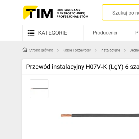
KATEGORIE
Producenci
P
Aparatura elektryczna
Strona główna
Kable i przewody
Instalacyjne
Jedn
Kable i przewody
Przewód instalacyjny H07V‑K (LgY) 6 sz
Rozdzielnice i obudowy
Elementy prowadzenia kabli
Fotowoltaika
Gniazda i łączniki
Źródła światła
Oprawy oświetleniowe