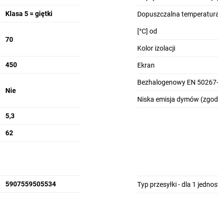
Klasa 5 = giętki
Dopuszczalna temperatura
[°C] od
70
Kolor izolacji
450
Ekran
Bezhalogenowy EN 50267-
Nie
Niska emisja dymów (zgod
5,3
62
5907559505534
Typ przesyłki - dla 1 jedno