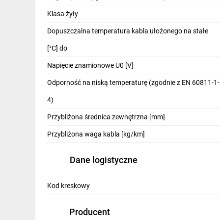
IT, GSM
Klasa żyły
Odzież ochronna i BHP
Dopuszczalna temperatura kabla ułożonego na stałe
Inne
[°C] do
Napięcie znamionowe U0 [V]
Budowa i Remont
Odporność na niską temperaturę (zgodnie z EN 60811-1-
Elektronika
4)
Smart home
Przybliżona średnica zewnętrzna [mm]
Elektromobilność
Przybliżona waga kabla [kg/km]
Energetyka wiatrowa
Dane logistyczne
Telewizja naziemna i satelitarna
Wentylacja i rekuperacja
Kod kreskowy
Producent