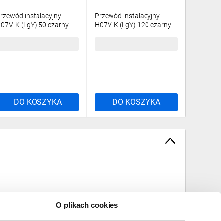
rzewód instalacyjny
Przewód instalacyjny
Przewód 
07V-K (LgY) 50 czarny
H07V-K (LgY) 120 czarny
H07V-K (
bębnowy/
/bębnowy/
/100m/
2,68 zł
brutto
105,80 zł
brutto
129,15 
DO KOSZYKA
DO KOSZYKA
DO
O plikach cookies