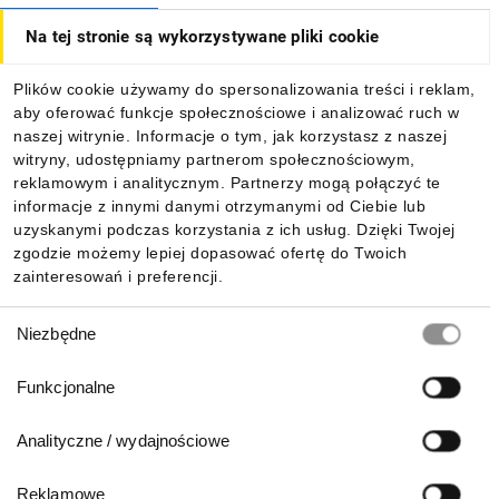
Na tej stronie są wykorzystywane pliki cookie
Dla kupujących
Plików cookie używamy do spersonalizowania treści i reklam,
aby oferować funkcje społecznościowe i analizować ruch w
Informacje
naszej witrynie. Informacje o tym, jak korzystasz z naszej
witryny, udostępniamy partnerom społecznościowym,
reklamowym i analitycznym. Partnerzy mogą połączyć te
Pobierz naszą aplikację mobilną:
informacje z innymi danymi otrzymanymi od Ciebie lub
uzyskanymi podczas korzystania z ich usług. Dzięki Twojej
zgodzie możemy lepiej dopasować ofertę do Twoich
zainteresowań i preferencji.
Wybór
Niezbędne
zgody
Funkcjonalne
Analityczne / wydajnościowe
Reklamowe