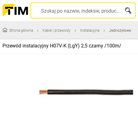
Szukaj po nazwie, indeksie, producencie, kodzie kreskowym...
Strona główna
Kable i przewody
Instalacyjne
Jednożyłowe
Przewód instalacyjny H07V‑K (LgY) 2,5 czarny /100m/