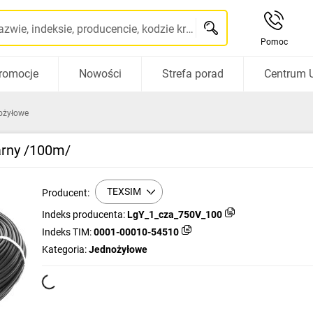
Szukaj po nazwie, indeksie, producencie, kodzie kreskowym...
Pomoc
romocje
Nowości
Strefa porad
Centrum 
ożyłowe
arny /100m/
TEXSIM
Producent:
Indeks producenta:
LgY_1_cza_750V_100
Indeks TIM:
0001-00010-54510
Kategoria:
Jednożyłowe