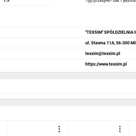
1.3
Typ przesyłki - dla 1 jedno
"TEXSIM" SPÓŁDZIELNIA 
ul. Stawna 11A, 56-300 Mi
texsim@texsim.pl
https://www.texsim.pl