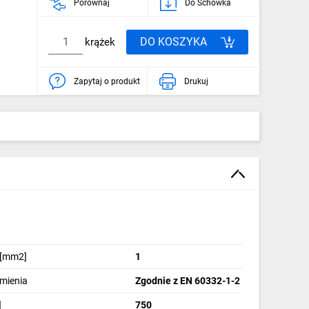
Porównaj
Do Schowka
DO KOSZYKA
krążek
Zapytaj o produkt
Drukuj
 [mm2]
1
omienia
Zgodnie z EN 60332-1-2
]
750