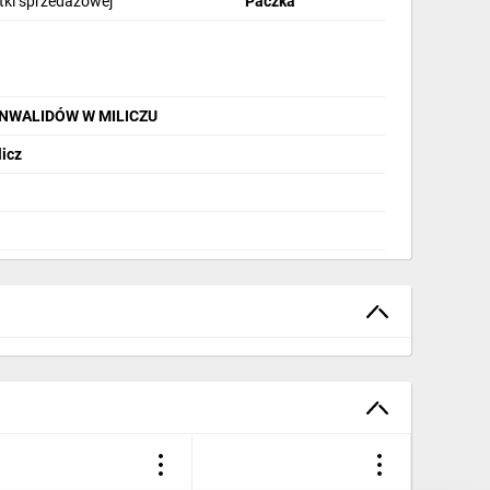
stki sprzedażowej
Paczka
INWALIDÓW W MILICZU
licz