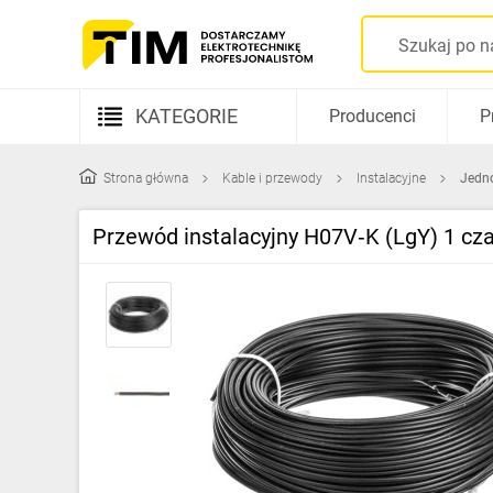
KATEGORIE
Producenci
P
Aparatura elektryczna
Strona główna
Kable i przewody
Instalacyjne
Jedn
Kable i przewody
Przewód instalacyjny H07V‑K (LgY) 1 cz
Rozdzielnice i obudowy
Elementy prowadzenia kabli
Fotowoltaika
Gniazda i łączniki
Źródła światła
Oprawy oświetleniowe