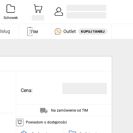
Zaloguj się / Załóż konto
i odkryj
Schowek
Usług
Cena:
Na zamówienie od TIM
Powiadom o dostępności