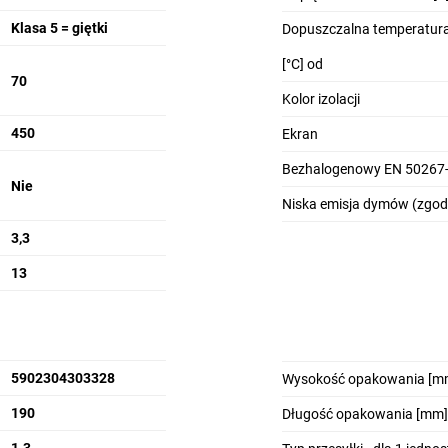
Klasa 5 = giętki
Dopuszczalna temperatura
[°C] od
70
Kolor izolacji
450
Ekran
Bezhalogenowy EN 50267-
Nie
Niska emisja dymów (zgod
3,3
13
5902304303328
Wysokość opakowania [m
190
Długość opakowania [mm]