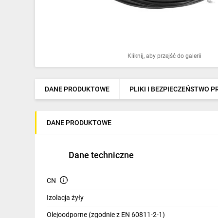
Ochrona odgromowa
Pompy ciepła
Osprzęt łączeniowy
Kliknij, aby przejść do galerii
Ogrzewanie
Elektronarzędzia i mierniki
DANE PRODUKTOWE
PLIKI I BEZPIECZEŃSTWO 
Domofony i dzwonki
DANE PRODUKTOWE
Alarmy, monitoring, komunikacja
Napędy elektryczne
Dane techniczne
Pneumatyka
CN
Dom i ogród
Izolacja żyły
Klimatyzacja
Olejoodporne (zgodnie z EN 60811-2-1)