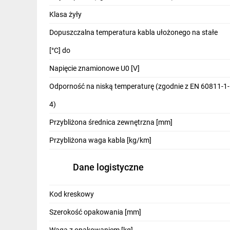
IT, GSM
Klasa żyły
Odzież ochronna i BHP
Dopuszczalna temperatura kabla ułożonego na stałe
Inne
[°C] do
Napięcie znamionowe U0 [V]
Budowa i Remont
Odporność na niską temperaturę (zgodnie z EN 60811-1-
Elektronika
4)
Smart home
Przybliżona średnica zewnętrzna [mm]
Elektromobilność
Przybliżona waga kabla [kg/km]
Energetyka wiatrowa
Dane logistyczne
Telewizja naziemna i satelitarna
Wentylacja i rekuperacja
Kod kreskowy
Szerokość opakowania [mm]