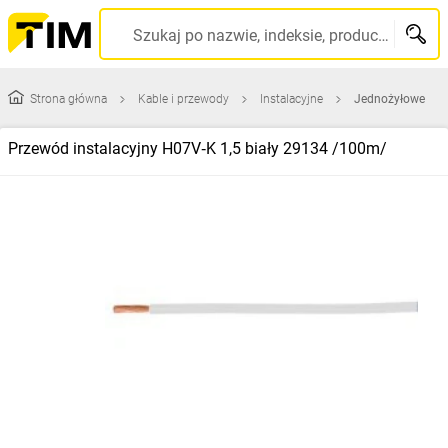
Szukaj po nazwie, indeksie, producencie, kodzie kreskowym...
Strona główna
Kable i przewody
Instalacyjne
Jednożyłowe
Przewód instalacyjny H07V‑K 1,5 biały 29134 /100m/