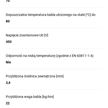
70
Dopuszczalna temperatura kabla ułożonego na stałe [°C] do
80
Napięcie znamionowe U0 [V]
450
Odporność na niską temperaturę (zgodnie z EN 60811-1-4)
Nie
Przybliżona średnica zewnętrzna [mm]
3,4
Przybliżona waga kabla [kg/km]
22