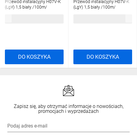
Przewód instalacyjny H07V-K
Przewód instalacyjny H07V-K
(LgY) 1,5 biały /100m/
(LgY) 1,5 biały /100m/
124,46 zł
brutto
116,62 zł
brutto
DO KOSZYKA
DO KOSZYKA
Zapisz się, aby otrzymać informacje o nowościach,
promocjach i wyprzedażach
Podaj adres e-mail