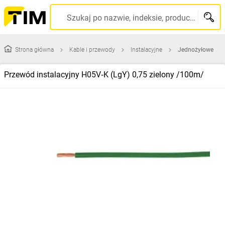
Szukaj po nazwie, indeksie, producencie, kodzie kreskowym...
Strona główna
Kable i przewody
Instalacyjne
Jednożyłowe
Przewód instalacyjny H05V‑K (LgY) 0,75 zielony /100m/