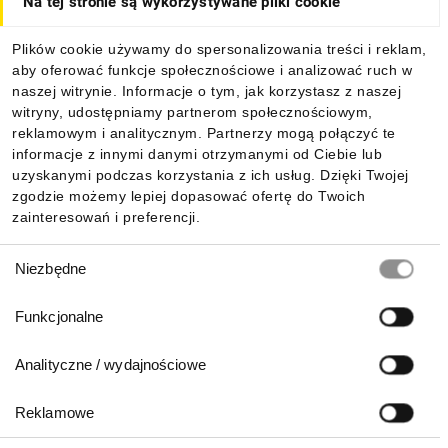
Na tej stronie są wykorzystywane pliki cookie
Dla kupujących
Plików cookie używamy do spersonalizowania treści i reklam,
aby oferować funkcje społecznościowe i analizować ruch w
Informacje
naszej witrynie. Informacje o tym, jak korzystasz z naszej
witryny, udostępniamy partnerom społecznościowym,
reklamowym i analitycznym. Partnerzy mogą połączyć te
Pobierz naszą aplikację mobilną:
informacje z innymi danymi otrzymanymi od Ciebie lub
uzyskanymi podczas korzystania z ich usług. Dzięki Twojej
zgodzie możemy lepiej dopasować ofertę do Twoich
zainteresowań i preferencji.
Wybór
Niezbędne
zgody
Funkcjonalne
Analityczne / wydajnościowe
Reklamowe
Biuro Obsługi Klienta: