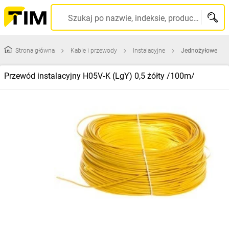
Szukaj po nazwie, indeksie, producencie, kodzie kreskowym...
Strona główna
Kable i przewody
Instalacyjne
Jednożyłowe
Przewód instalacyjny H05V‑K (LgY) 0,5 żółty /100m/