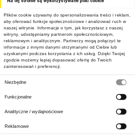
Na tej stronie są wykorzystywane pliki cookie
Dla kupujących
Plików cookie używamy do spersonalizowania treści i reklam,
aby oferować funkcje społecznościowe i analizować ruch w
Informacje
naszej witrynie. Informacje o tym, jak korzystasz z naszej
witryny, udostępniamy partnerom społecznościowym,
reklamowym i analitycznym. Partnerzy mogą połączyć te
Pobierz naszą aplikację mobilną:
informacje z innymi danymi otrzymanymi od Ciebie lub
uzyskanymi podczas korzystania z ich usług. Dzięki Twojej
zgodzie możemy lepiej dopasować ofertę do Twoich
zainteresowań i preferencji.
Wybór
Niezbędne
zgody
Funkcjonalne
Analityczne / wydajnościowe
Reklamowe
Biuro Obsługi Klienta: