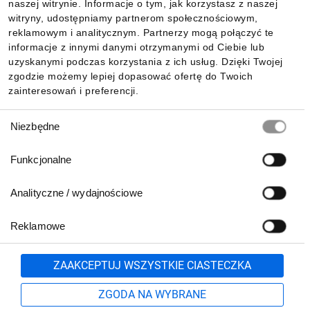
naszej witrynie. Informacje o tym, jak korzystasz z naszej
witryny, udostępniamy partnerom społecznościowym,
reklamowym i analitycznym. Partnerzy mogą połączyć te
Pobierz naszą aplikację mobilną:
informacje z innymi danymi otrzymanymi od Ciebie lub
uzyskanymi podczas korzystania z ich usług. Dzięki Twojej
zgodzie możemy lepiej dopasować ofertę do Twoich
zainteresowań i preferencji.
Wybór
Niezbędne
zgody
Funkcjonalne
Analityczne / wydajnościowe
Reklamowe
Biuro Obsługi Klienta:
lub
801 500 700
71 37 61 600
Zgłoś
ZAAKCEPTUJ WSZYSTKIE CIASTECZKA
pn.-pt. 8:00-16:00
Formularz kontaktowy
ZGODA NA WYBRANE