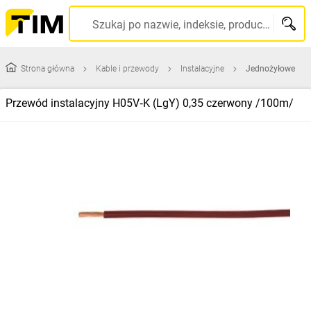
Szukaj po nazwie, indeksie, producencie, kodzie kreskowym...
Strona główna
Kable i przewody
Instalacyjne
Jednożyłowe
Przewód instalacyjny H05V‑K (LgY) 0,35 czerwony /100m/