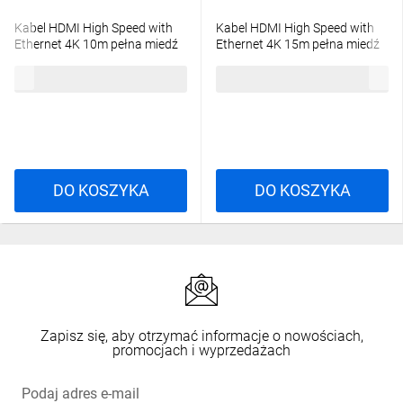
Kabel HDMI High Speed with
Kabel HDMI High Speed with
Ethernet 4K 10m pełna miedź
Ethernet 4K 15m pełna miedź
czarny CA-HDMI-20CU-0100-
czarny CA-HDMI-20CU-0150-
76,17 zł
brutto
131,13 zł
brutto
BK
BK
DO KOSZYKA
DO KOSZYKA
Zapisz się, aby otrzymać informacje o nowościach,
promocjach i wyprzedażach
Podaj adres e-mail