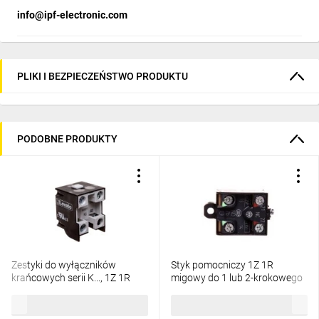
info@ipf-electronic.com
PLIKI I BEZPIECZEŃSTWO PRODUKTU
PODOBNE PRODUKTY
Zestyki do wyłączników
Styk pomocniczy 1Z 1R
krańcowych serii K..., 1Z 1R
migowy do 1 lub 2-krokowego
zestyki migowe KXBS11
wyłącznika nożnego XPE
54,91 zł
brutto
94,06 zł
brutto
XE2SP4151