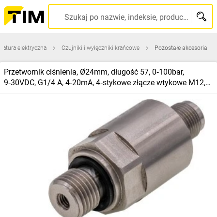
Szukaj po nazwie, indeksie, producencie, kodzie kreskowym...
ratura elektryczna
Czujniki i wyłączniki krańcowe
Pozostałe akcesoria
Przetwornik ciśnienia, Ø24mm, długość 57, 0‑100bar,
9‑30VDC, G1/4 A, 4‑20mA, 4‑stykowe złącze wtykowe M12,
IP67 DT243104