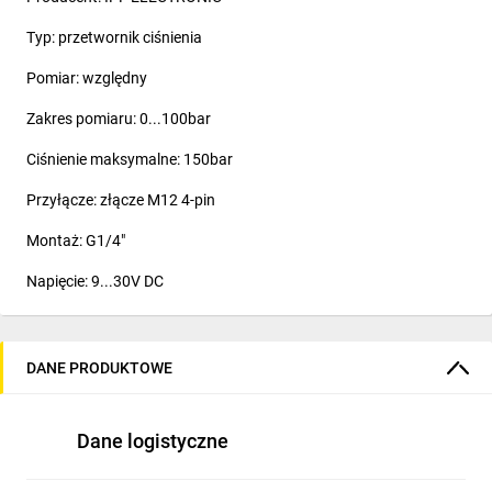
Typ: przetwornik ciśnienia
Pomiar: względny
Zakres pomiaru: 0...100bar
Ciśnienie maksymalne: 150bar
Przyłącze: złącze M12 4-pin
Montaż: G1/4"
Napięcie: 9...30V DC
Klasa szczelności: IP67
Temperatura pracy: -25...80°C
DANE PRODUKTOWE
Dane logistyczne