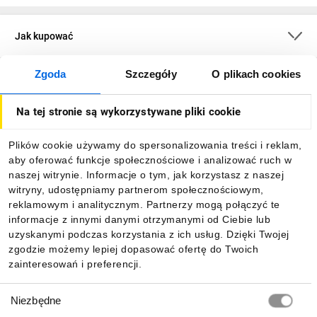
Jak kupować
Zgoda
Szczegóły
O plikach cookies
O firmie
Na tej stronie są wykorzystywane pliki cookie
Dla kupujących
Plików cookie używamy do spersonalizowania treści i reklam,
aby oferować funkcje społecznościowe i analizować ruch w
Informacje
naszej witrynie. Informacje o tym, jak korzystasz z naszej
witryny, udostępniamy partnerom społecznościowym,
reklamowym i analitycznym. Partnerzy mogą połączyć te
Pobierz naszą aplikację mobilną:
informacje z innymi danymi otrzymanymi od Ciebie lub
uzyskanymi podczas korzystania z ich usług. Dzięki Twojej
zgodzie możemy lepiej dopasować ofertę do Twoich
zainteresowań i preferencji.
Wybór
Niezbędne
zgody