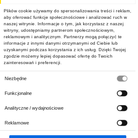
Dla kupujących
Plików cookie używamy do spersonalizowania treści i reklam,
aby oferować funkcje społecznościowe i analizować ruch w
Informacje
naszej witrynie. Informacje o tym, jak korzystasz z naszej
witryny, udostępniamy partnerom społecznościowym,
reklamowym i analitycznym. Partnerzy mogą połączyć te
Pobierz naszą aplikację mobilną:
informacje z innymi danymi otrzymanymi od Ciebie lub
uzyskanymi podczas korzystania z ich usług. Dzięki Twojej
zgodzie możemy lepiej dopasować ofertę do Twoich
zainteresowań i preferencji.
Wybór
Niezbędne
zgody
Funkcjonalne
Analityczne / wydajnościowe
Reklamowe
Biuro Obsługi Klienta:
lub
801 500 700
71 37 61 600