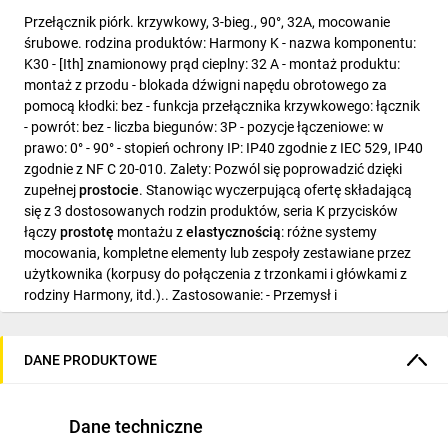
Przełącznik piórk. krzywkowy, 3-bieg., 90°, 32A, mocowanie
śrubowe. rodzina produktów: Harmony K - nazwa komponentu:
K30 - [Ith] znamionowy prąd cieplny: 32 A - montaż produktu:
montaż z przodu - blokada dźwigni napędu obrotowego za
pomocą kłodki: bez - funkcja przełącznika krzywkowego: łącznik
- powrót: bez - liczba biegunów: 3P - pozycje łączeniowe: w
prawo: 0° - 90° - stopień ochrony IP: IP40 zgodnie z IEC 529, IP40
zgodnie z NF C 20-010. Zalety: Pozwól się poprowadzić dzięki
zupełnej
prostocie
. Stanowiąc wyczerpującą ofertę składającą
się z 3 dostosowanych rodzin produktów, seria K przycisków
łączy
prostotę
montażu z
elastycznością
: różne systemy
mocowania, kompletne elementy lub zespoły zestawiane przez
użytkownika (korpusy do połączenia z trzonkami i główkami z
rodziny Harmony, itd.).. Zastosowanie: - Przemysł i
budownictwo: do budowy paneli operatorskich i konsol. Mogą
być użyte do bezpośredniego sterowania prostych maszyn i do
sterowania procesem....
DANE PRODUKTOWE
Dane techniczne