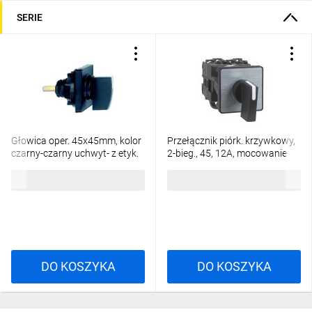
SERIE
Głowica oper. 45x45mm, kolor
Przełącznik piórk. krzywkowy,
czarny-czarny uchwyt- z etyk.
2-bieg., 45, 12A, mocowanie
bez op., do graw. KAC1H
śrubowe K1B002ALH
69,90 zł
brutto
111,62 zł
brutto
DO KOSZYKA
DO KOSZYKA