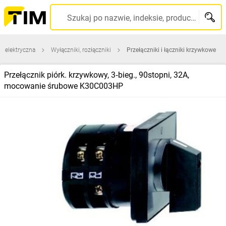
Szukaj po nazwie, indeksie, producencie, kodzie kreskowym...
a elektryczna
Wyłączniki, rozłączniki
Przełączniki i łączniki krzywkowe
Przełącznik piórk. krzywkowy, 3‑bieg., 90stopni, 32A,
mocowanie śrubowe K30C003HP