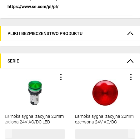
https://www.se.com/pl/pl/
PLIKI I BEZPIECZEŃSTWO PRODUKTU
SERIE
Lampka sygnalizacyjna 22mm
Lampka sygnalizacyjna 22mm
zielona 24V AC/DC LED
czerwona 24V AC/DC
XB7EV03BP
XB7EV04BP
33,23 zł
brutto
33,23 zł
brutto