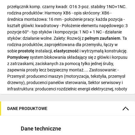
przełącznik komp. czarny kwadr. O16 3-poz. stabilny 1NO+1NC.
rodzina produktów: Harmony XB6 - opis skrócony: XB6 -
średnica montażowa: 16 mm - położenie pracy: każda pozycja -
kształt główki: kwadratowy - Położenie elementu napędowego: 3
pozycje 60° - typ styków i kompozycja: 1 NO + 1 NC - działanie
styków: działanie wolne. Zalety: Rozwój z
pełnym zaufaniem
. Ta
rodzina produktów, zaprojektowana dla przemysłu, łączy w
sobie
prostotę
instalacji,
elastyczność
i wytrzymałą konstrukcję.
Pomysłowy
system blokowania składający się z główki i korpusu
z zatrzaskami, zaciskanych za pomocą tylko jednej śruby,
zapewnia prosty lecz bezpieczny montaż.... Zastosowanie: -
Przemysł: producenci maszyn (motoryzacja, tekstylia, przemysł
drzewny), producenci panelów sterowania, Sektor serwisowy i
infrastruktura: producenci rozdzielnic energii elektrycznej, roboty
publiczne, budownictwo, lotniska..
DANE PRODUKTOWE
Dane techniczne