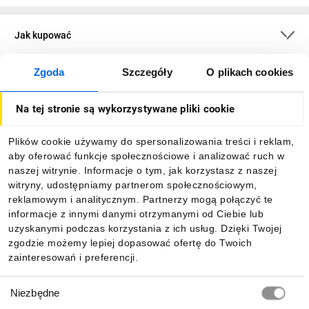
Jak kupować
Zgoda
Szczegóły
O plikach cookies
O firmie
Na tej stronie są wykorzystywane pliki cookie
Dla kupujących
Plików cookie używamy do spersonalizowania treści i reklam,
aby oferować funkcje społecznościowe i analizować ruch w
Informacje
naszej witrynie. Informacje o tym, jak korzystasz z naszej
witryny, udostępniamy partnerom społecznościowym,
reklamowym i analitycznym. Partnerzy mogą połączyć te
Pobierz naszą aplikację mobilną:
informacje z innymi danymi otrzymanymi od Ciebie lub
uzyskanymi podczas korzystania z ich usług. Dzięki Twojej
zgodzie możemy lepiej dopasować ofertę do Twoich
zainteresowań i preferencji.
Wybór
Niezbędne
zgody