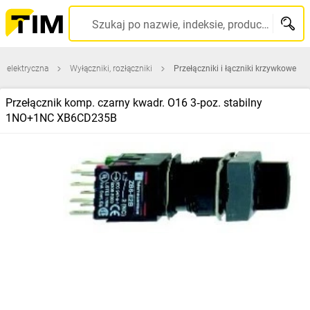
Szukaj po nazwie, indeksie, producencie, kodzie kreskowym...
a elektryczna
Wyłączniki, rozłączniki
Przełączniki i łączniki krzywkowe
Przełącznik komp. czarny kwadr. O16 3‑poz. stabilny
1NO+1NC XB6CD235B