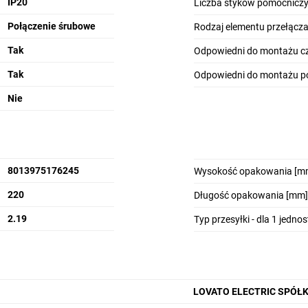
IP20
Liczba styków pomocniczy
Połączenie śrubowe
Rodzaj elementu przełącz
Tak
Odpowiedni do montażu c
ego wejścia i wyjścia
Tak
Odpowiedni do montażu p
 przełączanie niezależne od przyłożonej siły.
Nie
włóknem szklanym, niepalnego, poliestru, charakteryzująceg
 izolacji zestyków
8013975176245
Wysokość opakowania [m
ednim
220
Długość opakowania [mm]
2.19
Typ przesyłki - dla 1 jedno
jście), nie ma potrzeby stosowania zwór pomiędzy wyjściami, ja
LOVATO ELECTRIC SPÓŁ
a do wersji ze sprzęgłem, zestyki pomocnicze i osłony zacisków)