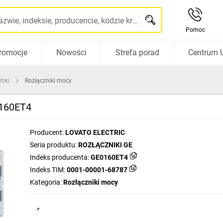
Szukaj po nazwie, indeksie, producencie, kodzie kreskowym...
Pomoc
romocje
Nowości
Strefa porad
Centrum 
niki
Rozłączniki mocy
0160ET4
Producent:
LOVATO ELECTRIC
Seria produktu:
ROZŁĄCZNIKI GE
Indeks producenta:
GE0160ET4
Indeks TIM:
0001-00001-68787
Kategoria:
Rozłączniki mocy