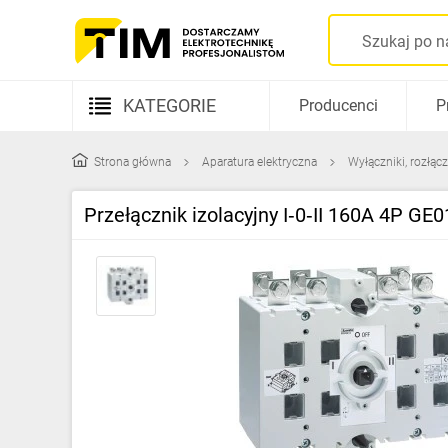
KATEGORIE
Producenci
P
Aparatura elektryczna
Strona główna
Aparatura elektryczna
Wyłączniki, rozłącz
Kable i przewody
Przełącznik izolacyjny I‑0‑II 160A 4P GE
Rozdzielnice i obudowy
Elementy prowadzenia kabli
Fotowoltaika
Gniazda i łączniki
Źródła światła
Oprawy oświetleniowe