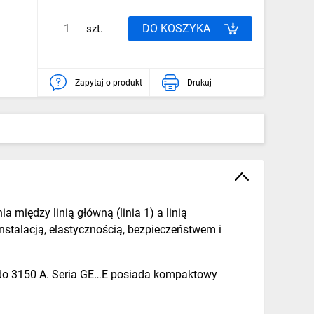
DO KOSZYKA
szt.
Zapytaj o produkt
Drukuj
 między linią główną (linia 1) a linią
instalacją, elastycznością, bezpieczeństwem i
 do 3150 A. Seria GE…E posiada kompaktowy