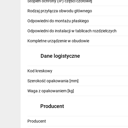
Stopień ochrony (IP) części czołowej
- Wskaźnik pozycji zestyków
Rodzaj przyłącza obwodu głównego
Odpowiedni do montażu płaskiego
- Opcjonalne niezależne osłony zacisków dla każd
Odpowiedni do instalacji w tablicach rozdzielczych
- Mocny i solidny mechanizm zapewniający szybkie
Kompletne urządzenie w obudowie
- Zewnętrzna obudowa wykonana z wzmacnianego 
i elektryczną.
Dane logistyczne
- Doskonałe właściwości termiczne i dielektryczne
Kod kreskowy
- Zestyki dwuprzerwowe z zadziałaniem bezpośr
Szerokość opakowania [mm]
- Duża wytrzymałość elektryczna i mechaniczna
Waga z opakowaniem [kg]
- Czytelny wskaźnik pozycji styków z okienkiem
Producent
- Dzięki kompaktowemu projektowi (tylko jedno wy
co redukuje koszty instalacji
Producent
- Szeroka gama akcesoriów (pokrętła, przedłużeni