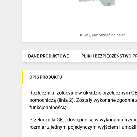
Ochrona odgromowa
Pompy ciepła
Osprzęt łączeniowy
Kliknij, aby przejść do galerii
Ogrzewanie
Elektronarzędzia i mierniki
DANE PRODUKTOWE
PLIKI I BEZPIECZEŃSTWO 
Domofony i dzwonki
OPIS PRODUKTU
Alarmy, monitoring, komunikacja
Napędy elektryczne
Rozłączniki izolacyjne w układzie przełącznym GE.
pomocniczą (linia 2). Zostały wykonane zgodnie z 
Pneumatyka
funkcjonalnością.
Dom i ogród
Przełączniki GE… dostępne są w wykonaniu trzyp
rozmiar z jednym pojedynczym wyjściem i umożli
Klimatyzacja