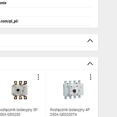
onie
.com/pl_pl/
ozłącznik izolacyjny 3P
Rozłącznik izolacyjny 4P
Przełączn
50A GE0250
250A GE0250T4
3P 630A