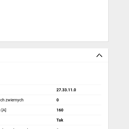
z napędem elektrycznym
27.33.11.0
ch zwiernych
0
łów MODBUS
 [A]
160
Tak