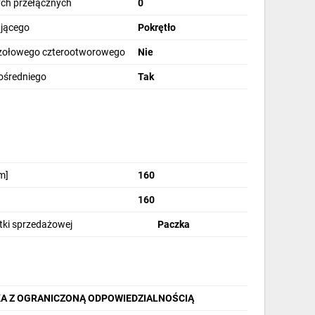
ch przełącznych
0
ającego
Pokrętło
zołowego czterootworowego
Nie
ośredniego
Tak
o się bardzo wysoką wytrzymałością mechaniczną
m]
160
160
stki sprzedażowej
Paczka
k to jest typowo w tradycyjnych przełącznikach,
KA Z OGRANICZONĄ ODPOWIEDZIALNOŚCIĄ
.