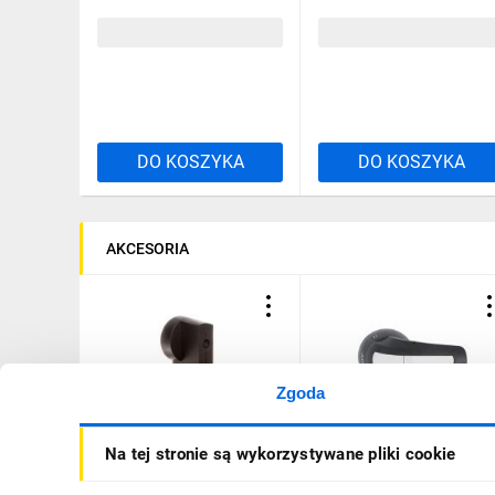
GE315, GE0400,
GE0251T4, GE0315T4,
99,90 zł
brutto
2587,50 zł
brutto
GE0400T4, przełączanie
bezpośrednie GEX66ND
DO KOSZYKA
DO KOSZYKA
AKCESORIA
Zgoda
Pokrętło czarne do
Pokrętło czarne do
Na tej stronie są wykorzystywane pliki cookie
rozłączników GE0160E,
przełączników GE0160E,
GE200E, GE0160ET4,
GE0200E, GE0160ET4,