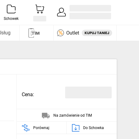
Zaloguj się / Załóż konto
i odkryj
Schowek
Usług
Cena:
Na zamówienie od TIM
Porównaj
Do Schowka