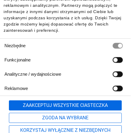
reklamowym i analitycznym. Partnerzy mogą połączyć te
Pobierz naszą aplikację mobilną:
informacje z innymi danymi otrzymanymi od Ciebie lub
uzyskanymi podczas korzystania z ich usług. Dzięki Twojej
zgodzie możemy lepiej dopasować ofertę do Twoich
zainteresowań i preferencji.
Wybór
Niezbędne
zgody
Funkcjonalne
Analityczne / wydajnościowe
Reklamowe
Biuro Obsługi Klienta:
lub
801 500 700
71 37 61 600
Zgłoś
ZAAKCEPTUJ WSZYSTKIE CIASTECZKA
pn.-pt. 8:00-16:00
Formularz kontaktowy
ZGODA NA WYBRANE
KORZYSTAJ WYŁĄCZNIE Z NIEZBĘDNYCH