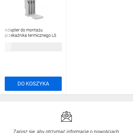
Adapter do montażu
przekaźnika termicznego LS
Electric typu MT-32
21,32 zł
brutto
83661831001 UZ-32S
DO KOSZYKA
Zapisz się, aby otrzymać informacje o nowościach,