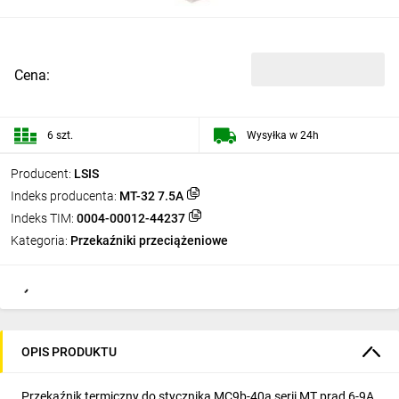
Cena:
6 szt.
Wysyłka w 24h
Producent:
LSIS
Indeks producenta:
MT-32 7.5A
Indeks TIM:
0004-00012-44237
Kategoria:
Przekaźniki przeciążeniowe
OPIS PRODUKTU
Przekaźnik termiczny do stycznika MC9b-40a serii MT prąd 6-9A