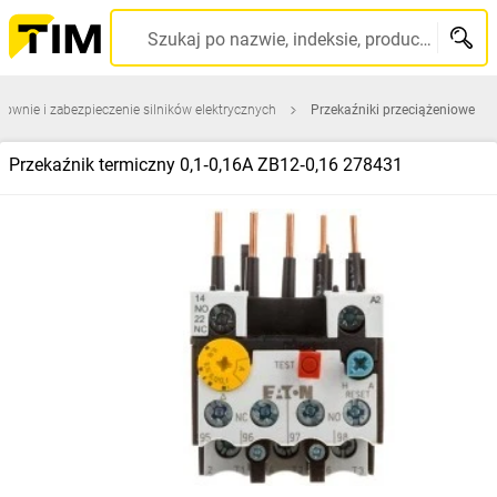
Szukaj po nazwie, indeksie, producencie, kodzie kreskowym...
rownie i zabezpieczenie silników elektrycznych
Przekaźniki przeciążeniowe
Przekaźnik termiczny 0,1‑0,16A ZB12‑0,16 278431