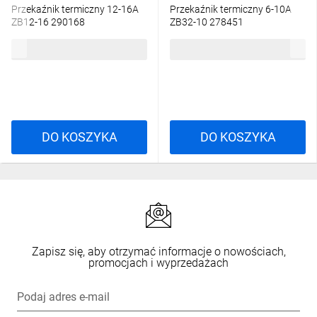
Przekaźnik termiczny 12-16A
Przekaźnik termiczny 6-10A
ZB12-16 290168
ZB32-10 278451
240,19 zł
brutto
324,42 zł
brutto
DO KOSZYKA
DO KOSZYKA
Zapisz się, aby otrzymać informacje o nowościach,
promocjach i wyprzedażach
Podaj adres e-mail