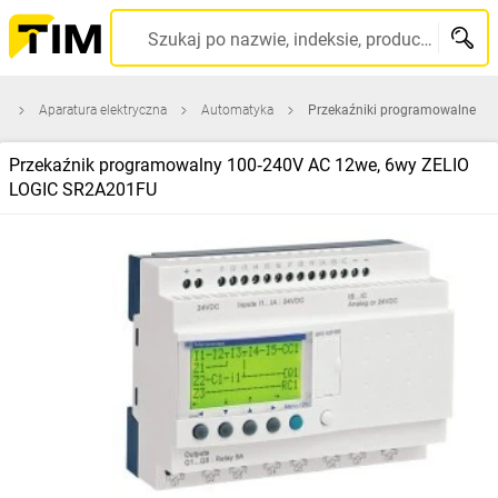
Szukaj po nazwie, indeksie, producencie, kodzie kreskowym...
a
Aparatura elektryczna
Automatyka
Przekaźniki programowalne
Przekaźnik programowalny 100‑240V AC 12we, 6wy ZELIO
LOGIC SR2A201FU