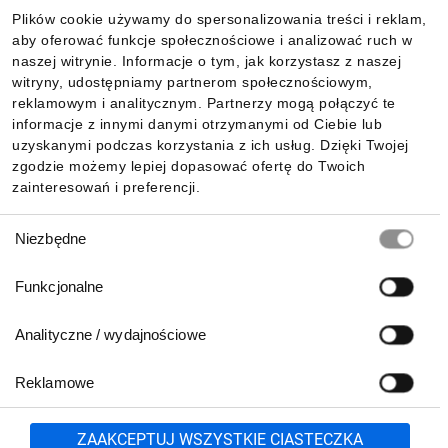
Plików cookie używamy do spersonalizowania treści i reklam,
aby oferować funkcje społecznościowe i analizować ruch w
Informacje
naszej witrynie. Informacje o tym, jak korzystasz z naszej
witryny, udostępniamy partnerom społecznościowym,
reklamowym i analitycznym. Partnerzy mogą połączyć te
Pobierz naszą aplikację mobilną:
informacje z innymi danymi otrzymanymi od Ciebie lub
uzyskanymi podczas korzystania z ich usług. Dzięki Twojej
zgodzie możemy lepiej dopasować ofertę do Twoich
zainteresowań i preferencji.
Wybór
Niezbędne
zgody
Funkcjonalne
Analityczne / wydajnościowe
Reklamowe
Biuro Obsługi Klienta:
lub
801 500 700
71 37 61 600
Zgłoś
ZAAKCEPTUJ WSZYSTKIE CIASTECZKA