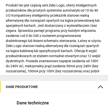
Produkt ten jest częścią serii Zelio Logic, oferty inteligentnych
przekaźników dla prostych systemów automatyki od 10 do 40
I/O Kompaktowy inteligentny przekaźnik stanowi realną
alternatywę dla rozwiązań opartych na logice przewodowej lub
specjalnych kartach. Jest dostarczany z wyświetlaczem i bez
zegara. Sprawdza pamięć programu przy każdym włączeniu
zasilania i od 0 do 240 z numerem programowania
drabinkowego lub liniami schematu sterowania. Łatwy w użyciu
Zelio Logic stanowi realną alternatywę dla rozwiązań opartych
na logice kablowej lub specyficznych kartach. Oferuje 8 wyjść
przekaźnikowych ze stykiem normalnie otwartym oraz 12 wejść
dyskretnych. Posiada znamionowe napięcie zasilania od 100V
do 240V AC, maksymalny prąd zasilania 50mA przy 240V (bez
rozszerzenia), 100mA przy 100V (bez rozszerzenia) oraz pobór
mocy 11VA bez rozszerzenia. Jest produktem o stopniu ochrony
IP20 i IP40. Ten produkt spełnia normy EN/IEC 61000-4-12,
EN/IEC 60068-2-6 Fc, EN/IEC 61000-4-5, EN/IEC 60068-2-27 Ea,
DANE PRODUKTOWE
EN/IEC 61000-4-6 poziom 3, EN/IEC 61000-4-3, EN/IEC 61000-4-
4 poziom 3, EN/IEC 61000-4-11 i EN/IEC 61000-4-2 poziom 3.
Prosty w wyborze, instalacji i programowaniu, Zelio Logic jest
Dane techniczne
odpowiedni dla wszystkich Twoich aplikacji. Elastyczny, oferuje