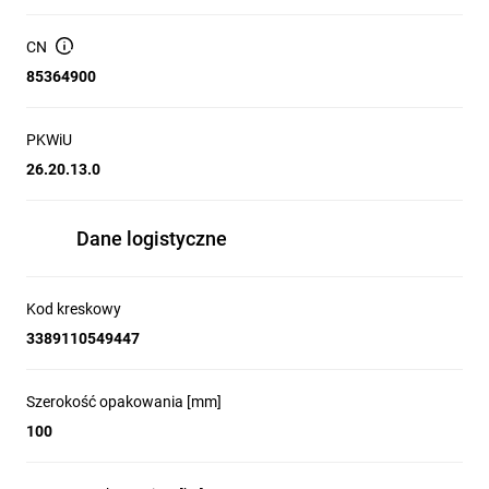
wybór 2 typów: kompaktowy lub modułowy, z możliwością
rozbudowy oraz 2 języki programowania (FBD lub LADDER).
CN
Łatwy w użyciu Zelio Logic stanowi realną alternatywę dla
85364900
rozwiązań opartych na logice kablowej lub specyficznych
kartach.
PKWiU
26.20.13.0
Dane logistyczne
Kod kreskowy
3389110549447
Szerokość opakowania [mm]
100