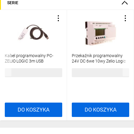
SERIE
Kabel programowalny PC-
Przekaźnik programowalny
ZELIO LOGIC 3m USB
24V DC 6we 10wy Zelio Logic
SR2USB01
SR3B261BD
340,08 zł
brutto
1518,07 zł
brutto
DO KOSZYKA
DO KOSZYKA