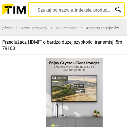
Szukaj po nazwie, indeksie, producencie, kodzie kreskowym...
a główna
Kable i przewody
Multimedialne
Adaptery i przejściówki
Przedłużacz HDMI™ o bardzo dużej szybkości transmisji 5m
79108