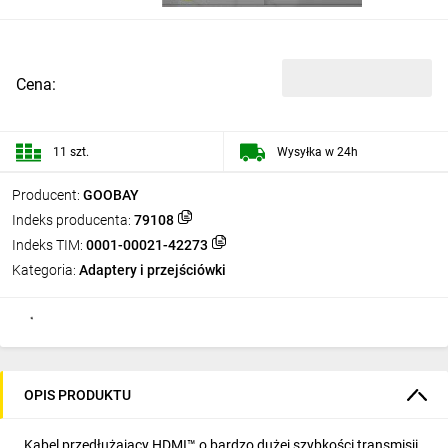
Cena:
11 szt.
Wysyłka w 24h
Producent:
GOOBAY
Indeks producenta:
79108
Indeks TIM:
0001-00021-42273
Kategoria:
Adaptery i przejściówki
OPIS PRODUKTU
Kabel przedłużający HDMI™ o bardzo dużej szybkości transmisji