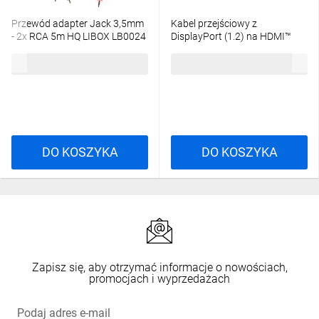
Przewód adapter Jack 3,5mm
Kabel przejściowy z
- 2x RCA 5m HQ LIBOX LB0024
DisplayPort (1.2) na HDMI™
(1.4), 5m, 64838
8,19 zł
brutto
45,28 zł
brutto
DO KOSZYKA
DO KOSZYKA
Zapisz się, aby otrzymać informacje o nowościach,
promocjach i wyprzedażach
Podaj adres e-mail