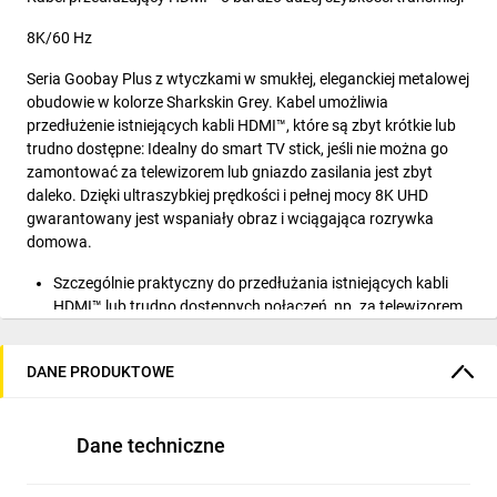
8K/60 Hz
Seria Goobay Plus z wtyczkami w smukłej, eleganckiej metalowej
obudowie w kolorze Sharkskin Grey. Kabel umożliwia
przedłużenie istniejących kabli HDMI™, które są zbyt krótkie lub
trudno dostępne: Idealny do smart TV stick, jeśli nie można go
zamontować za telewizorem lub gniazdo zasilania jest zbyt
daleko. Dzięki ultraszybkiej prędkości i pełnej mocy 8K UHD
gwarantowany jest wspaniały obraz i wciągająca rozrywka
domowa.
Szczególnie praktyczny do przedłużania istniejących kabli
HDMI™ lub trudno dostępnych połączeń, np. za telewizorem
Rozszerzenie HDMI™ zapewnia wyraźną rozdzielczość UHD
do 8K @ 60 Hz i 4K @ 120 Hz (kompatybilność wsteczna)
DANE PRODUKTOWE
oraz szybkość transmisji danych do 48 Gbit/s
Elastyczny kabel premium z wąskimi metalowymi
wtyczkami, ochroną przed zginaniem i dopasowanym
Dane techniczne
kolorystycznie kablem tekstylnym
Oplot tekstylny kabla połączeniowego jest przyjemny w
dotyku i delikatny dla wrażliwych powierzchni