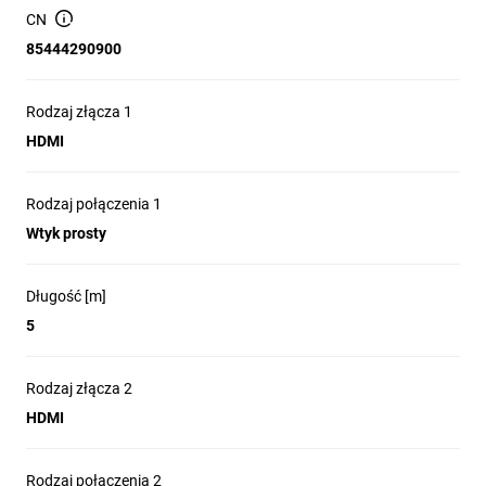
Idealnie nadaje się do transmisji audio i wideo między
CN
telewizorem/monitorem a projektorami, konsolami do gier
85444290900
(np. PlayStation 5, Xbox) lub odbiornikami strumieniowymi
(np. Amazon Fire TV, Apple TV)
Rodzaj złącza 1
HDMI
Rodzaj połączenia 1
Wtyk prosty
Długość [m]
5
Rodzaj złącza 2
HDMI
Rodzaj połączenia 2