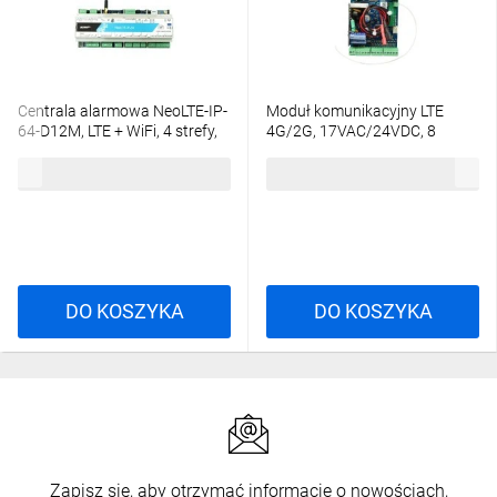
Centrala alarmowa NeoLTE-IP-
Moduł komunikacyjny LTE
64-D12M, LTE + WiFi, 4 strefy,
4G/2G, 17VAC/24VDC, 8
16-64 wejść, 8-40 wyjść,
wejść, 4 wyjścia, 1000
894,92 zł
brutto
876,74 zł
brutto
12VDC
użytkowników, MultiLTE-RF-PS
DO KOSZYKA
DO KOSZYKA
Zapisz się, aby otrzymać informacje o nowościach,