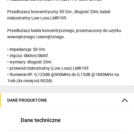
Przedłużacz koncentryczny 50 Om , długość 20m, kabel
niskostratny Low Loss LMR195.
Przedłużacz kabla koncentrycznego, przeznaczony do użytku
wewnętrznego i zewnętrznego.
• impedancja: 50 Om
• złącza: SMAm/SMAf
• wymiary: długość 20m
• przewód niskostratny (Low Loss) LMR195
• tłumienie RF: 0,125dB @900MHz do 0,15dB @1800MHz na
1mb (4x mniej niż RG58)
• kolor: czarny
• temp. pracy: -20°C ÷ 60°C
DANE PRODUKTOWE
Dane techniczne