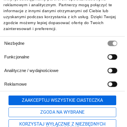
reklamowym i analitycznym. Partnerzy mogą połączyć te
Pobierz naszą aplikację mobilną:
informacje z innymi danymi otrzymanymi od Ciebie lub
uzyskanymi podczas korzystania z ich usług. Dzięki Twojej
zgodzie możemy lepiej dopasować ofertę do Twoich
zainteresowań i preferencji.
Wybór
Niezbędne
zgody
Funkcjonalne
Analityczne / wydajnościowe
Reklamowe
Biuro Obsługi Klienta:
lub
801 500 700
71 37 61 600
Zgłoś
ZAAKCEPTUJ WSZYSTKIE CIASTECZKA
pn.-pt. 8:00-16:00
Formularz kontaktowy
ZGODA NA WYBRANE
KORZYSTAJ WYŁĄCZNIE Z NIEZBĘDNYCH