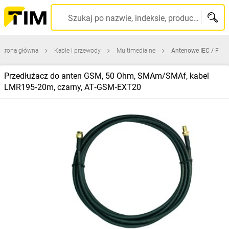
Szukaj po nazwie, indeksie, producencie, kodzie kreskowym...
Strona główna
Kable i przewody
Multimedialne
Antenowe IEC / F
Przedłużacz do anten GSM, 50 Ohm, SMAm/SMAf, kabel
LMR195‑20m, czarny, AT‑GSM‑EXT20