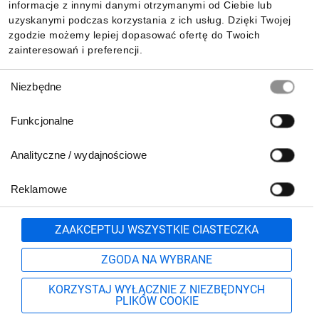
Informacje
informacje z innymi danymi otrzymanymi od Ciebie lub
uzyskanymi podczas korzystania z ich usług. Dzięki Twojej
zgodzie możemy lepiej dopasować ofertę do Twoich
zainteresowań i preferencji.
Pobierz naszą aplikację mobilną:
Wybór
Niezbędne
zgody
Funkcjonalne
Analityczne / wydajnościowe
Reklamowe
Zgłoś
ZAAKCEPTUJ WSZYSTKIE CIASTECZKA
Biuro Obsługi Klienta:
ZGODA NA WYBRANE
lub
801 500 700
71 37 61 600
KORZYSTAJ WYŁĄCZNIE Z NIEZBĘDNYCH
pn.-pt. 8:00-16:00
PLIKÓW COOKIE
Formularz kontaktowy