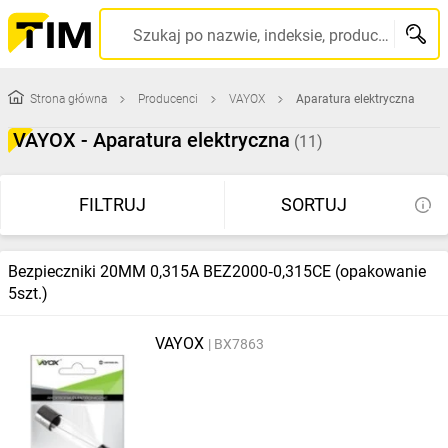
TIM
Szukaj po nazwie, indeksie, producencie, kodzie kreskowym...
SA
Strona główna
Producenci
VAYOX
Aparatura elektryczna
-
VAYOX - Aparatura elektryczna
(11)
wysyłamy
FILTRUJ
SORTUJ
produkty
w
Bezpieczniki 20MM 0,315A BEZ2000‑0,315CE (opakowanie
5szt.)
24h
VAYOX
BX7863