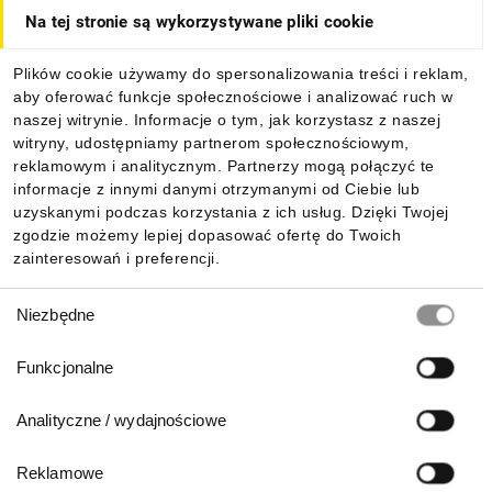
Na tej stronie są wykorzystywane pliki cookie
O firmie
Plików cookie używamy do spersonalizowania treści i reklam,
aby oferować funkcje społecznościowe i analizować ruch w
Dla kupujących
naszej witrynie. Informacje o tym, jak korzystasz z naszej
witryny, udostępniamy partnerom społecznościowym,
reklamowym i analitycznym. Partnerzy mogą połączyć te
Informacje
informacje z innymi danymi otrzymanymi od Ciebie lub
uzyskanymi podczas korzystania z ich usług. Dzięki Twojej
zgodzie możemy lepiej dopasować ofertę do Twoich
zainteresowań i preferencji.
Pobierz naszą aplikację mobilną:
Wybór
Niezbędne
zgody
Funkcjonalne
Analityczne / wydajnościowe
Reklamowe