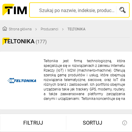
TIM
Szukaj po nazwie, indeksie, producencie, kodzie kreskowym...
SA
Strona główna
Producenci
TELTONIKA
-
TELTONIKA
(177)
wysyłamy
produkty
Teltonika jest firmą technologiczną, która
specjalizuje się w rozwiązaniach z zakresu Internetu
Rzeczy (IoT) i M2M (machine-to-machine). Oferują
w
szeroką gamę produktów i usług, które obejmują
rozwiązania telematyczne, sieciowe, oraz IoT dla
różnych branż i zastosowań. Ich portfolio obejmuje
24h
urządzenia takie jak trackery GPS, modemy, routery,
a także zaawansowane platformy zarządzania
danymi i urządzeniami. Teltonika koncentruje się na
dostarczaniu innowacyjnych, niezawodnych i
łatwych w użyciu technologii, które pomagają w
digitalizacji i automatyzacji różnych procesów
biznesowych i codziennego życia.
FILTRUJ
SORTUJ