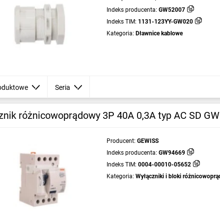
Indeks producenta:
GW52007
Indeks TIM:
1131-123YY-GW020
Kategoria:
Dławnice kablowe
oduktowe
Seria
znik różnicowoprądowy 3P 40A 0,3A typ AC SD G
Producent:
GEWISS
Indeks producenta:
GW94669
Indeks TIM:
0004-00010-05652
Kategoria:
Wyłączniki i bloki różnicowopr