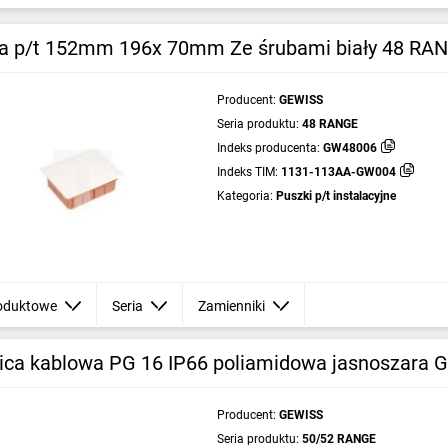
a p/t 152mm 196x 70mm Ze śrubami biały 48 R
Producent:
GEWISS
Seria produktu:
48 RANGE
Indeks producenta:
GW48006
Indeks TIM:
1131-113AA-GW004
Kategoria:
Puszki p/t instalacyjne
oduktowe
Seria
Zamienniki
ica kablowa PG 16 IP66 poliamidowa jasnoszara
Producent:
GEWISS
Seria produktu:
50/52 RANGE