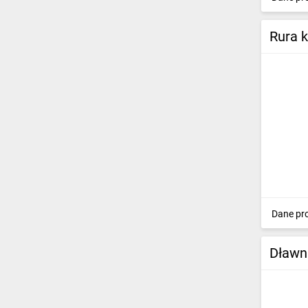
Rura 
Dane pr
Dławn