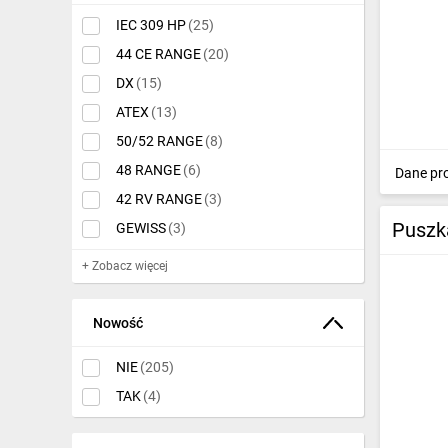
IT, GSM
IEC 309 HP
(25)
Odzież ochronna i BHP
44 CE RANGE
(20)
DX
(15)
Inne
ATEX
(13)
Budowa i Remont
50/52 RANGE
(8)
48 RANGE
(6)
Dane pr
Elektronika
42 RV RANGE
(3)
Smart home
Puszk
GEWISS
(3)
Elektromobilność
+ Zobacz więcej
Energetyka wiatrowa
Nowość
Telewizja naziemna i satelitarna
NIE
(205)
Wentylacja i rekuperacja
TAK
(4)