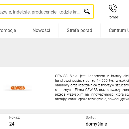
Szukaj po nazwie, indeksie, producencie, kodzie kreskowym...
Pomoc
romocje
Nowości
Strefa porad
Centrum 
GEWISS S.p.a. jest koncernem z branży elek
handlowej posiada ponad 14.000 tys. wysokiej
obudowy oraz rozdzielnice z tworzyw sztucznyc
sztucznych. Firma GEWISS oraz stowarzyszone
przede wszystkim na innowacyjność, która st
oferując coraz lepsze rozwiązania, powodując w
Pokaż:
Sortuj: