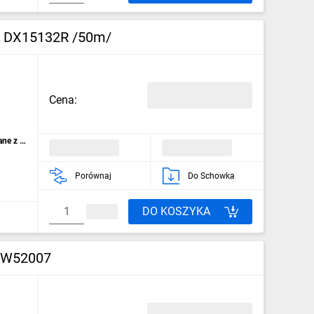
F DX15132R /50m/
Cena:
ne z t
Porównaj
Do Schowka
DO KOSZYKA
 GW52007