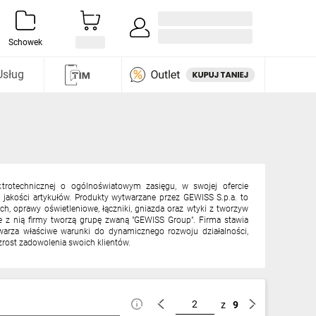
Zaloguj się / Załóż konto
i odkryj
Schowek
Usług
trotechnicznej o ogólnoświatowym zasięgu, w swojej ofercie
 jakości artykułów. Produkty wytwarzane przez GEWISS S.p.a. to
h, oprawy oświetleniowe, łączniki, gniazda oraz wtyki z tworzyw
 z nią firmy tworzą grupę zwaną "GEWISS Group". Firma stawia
warza właściwe warunki do dynamicznego rozwoju działalności,
zrost zadowolenia swoich klientów.
z
9