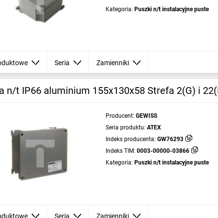
Kategoria:
Puszki n/t instalacyjne puste
oduktowe
Seria
Zamienniki
a n/t IP66 aluminium 155x130x58 Strefa 2(G) i 
Producent:
GEWISS
Seria produktu:
ATEX
Indeks producenta:
GW76293
Indeks TIM:
0003-00000-03866
Kategoria:
Puszki n/t instalacyjne puste
oduktowe
Seria
Zamienniki