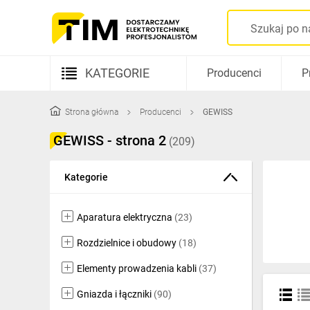
TIM
SA
KATEGORIE
Producenci
P
-
Aparatura elektryczna
wysyłamy
Strona główna
Producenci
GEWISS
Kable i przewody
GEWISS - strona 2
(209)
produkty
Rozdzielnice i obudowy
Kategorie
w
Elementy prowadzenia kabli
24h
Fotowoltaika
Aparatura elektryczna
(23)
Gniazda i łączniki
Rozdzielnice i obudowy
(18)
Elementy prowadzenia kabli
(37)
Źródła światła
Gniazda i łączniki
(90)
Oprawy oświetleniowe