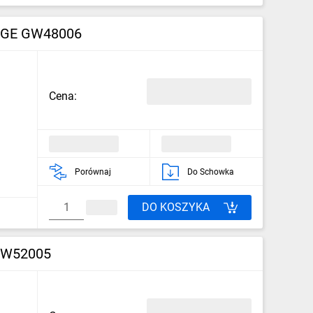
ANGE GW48006
Cena:
Porównaj
Do Schowka
DO KOSZYKA
 GW52005