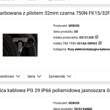
karbowana z pilotem 32mm czarna 750N FK15/32
Producent:
GEWISS
Seria produktu:
DX
Indeks producenta:
DX15132R
Indeks TIM:
1131-431AA-GW002
Kategoria:
Rury elektroinstalacyjne karbowa
worzywa
oduktowe
Seria
Zamienniki
ica kablowa PG 29 IP66 poliamidowa jasnoszara
Producent:
GEWISS
Seria produktu:
50/52 RANGE