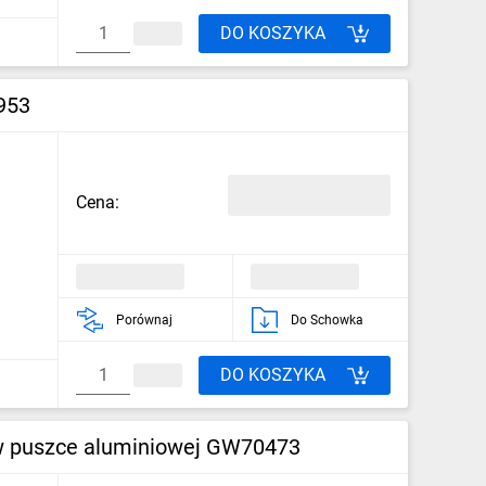
DO KOSZYKA
953
Cena:
Porównaj
Do Schowka
DO KOSZYKA
 w puszce aluminiowej GW70473