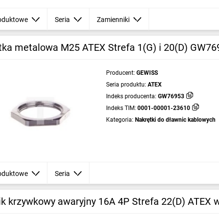
oduktowe
Seria
Zamienniki
tka metalowa M25 ATEX Strefa 1(G) i 20(D) GW76
Producent:
GEWISS
Seria produktu:
ATEX
Indeks producenta:
GW76953
Indeks TIM:
0001-00001-23610
Kategoria:
Nakrętki do dławnic kablowych
oduktowe
Seria
ik krzywkowy awaryjny 16A 4P Strefa 22(D) ATEX