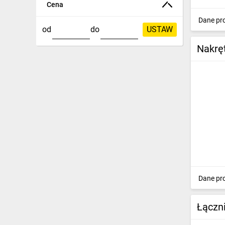
Cena
Dane pr
od
do
USTAW
Nakrę
Dane pr
Łączn