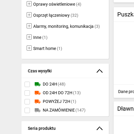
Oprawy oświetleniowe
(4)
Ochrona odgromowa
Puszk
Osprzęt łączeniowy
(32)
Pompy ciepła
Alarmy, monitoring, komunikacja
(3)
Osprzęt łączeniowy
Inne
(1)
Ogrzewanie
Smart home
(1)
Elektronarzędzia i mierniki
Domofony i dzwonki
Czas wysyłki
Alarmy, monitoring, komunikacja
DO 24H
(48)
Napędy elektryczne
Dane pr
OD 24H DO 72H
(13)
POWYŻEJ 72H
(1)
Pneumatyka
Dławn
NA ZAMÓWIENIE
(147)
Dom i ogród
Klimatyzacja
Seria produktu