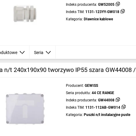
Indeks producenta:
GW52005
Indeks TIM:
1131-123YY-GW018
Kategoria:
Dławnice kablowe
oduktowe
Seria
a n/t 240x190x90 tworzywo IP55 szara GW44008 /
Producent:
GEWISS
Seria produktu:
44 CE RANGE
Indeks producenta:
GW44008
Indeks TIM:
1131-112AB-GW014
Kategoria:
Puszki n/t instalacyjne puste