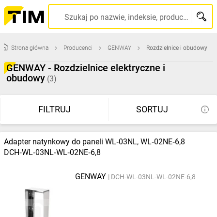
TIM
Szukaj po nazwie, indeksie, producencie, kodzie kreskowym...
SA
Strona główna
Producenci
GENWAY
Rozdzielnice i obudowy
-
GENWAY - Rozdzielnice elektryczne i
obudowy
wysyłamy
(3)
produkty
FILTRUJ
SORTUJ
w
Adapter natynkowy do paneli WL‑03NL, WL‑02NE‑6,8
24h
DCH‑WL‑03NL‑WL‑02NE‑6,8
GENWAY
DCH-WL-03NL-WL-02NE-6,8