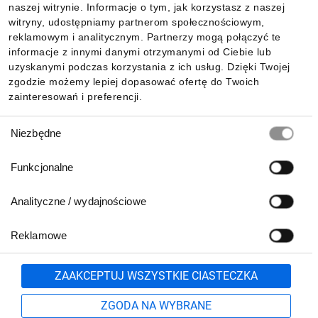
Dla kupujących
naszej witrynie. Informacje o tym, jak korzystasz z naszej
witryny, udostępniamy partnerom społecznościowym,
reklamowym i analitycznym. Partnerzy mogą połączyć te
Informacje
informacje z innymi danymi otrzymanymi od Ciebie lub
uzyskanymi podczas korzystania z ich usług. Dzięki Twojej
zgodzie możemy lepiej dopasować ofertę do Twoich
zainteresowań i preferencji.
Pobierz naszą aplikację mobilną:
Wybór
Niezbędne
zgody
Funkcjonalne
Analityczne / wydajnościowe
Reklamowe
Zgłoś
ZAAKCEPTUJ WSZYSTKIE CIASTECZKA
Biuro Obsługi Klienta:
ZGODA NA WYBRANE
lub
801 500 700
71 37 61 600