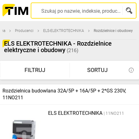
TIM
Szukaj po nazwie, indeksie, producencie, kodzie kreskowym...
SA
wna
Producenci
ELS-ELEKTROTECHNIKA
Rozdzielnice i obudowy
-
ELS ELEKTROTECHNIKA - Rozdzielnice
elektryczne i obudowy
wysyłamy
(216)
produkty
FILTRUJ
SORTUJ
w
Rozdzielnica budowlana 32A/5P + 16A/5P + 2*GS 230V,
24h
11NO211
ELS ELEKTROTECHNIKA
11NO211