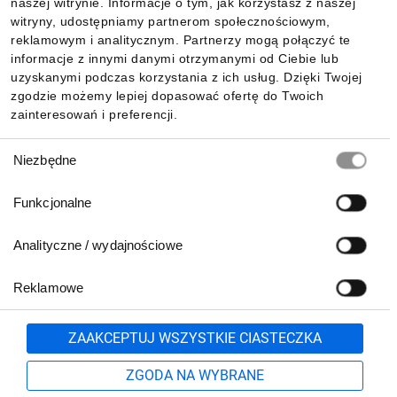
Dla kupujących
naszej witrynie. Informacje o tym, jak korzystasz z naszej
witryny, udostępniamy partnerom społecznościowym,
reklamowym i analitycznym. Partnerzy mogą połączyć te
Informacje
informacje z innymi danymi otrzymanymi od Ciebie lub
uzyskanymi podczas korzystania z ich usług. Dzięki Twojej
zgodzie możemy lepiej dopasować ofertę do Twoich
zainteresowań i preferencji.
Pobierz naszą aplikację mobilną:
Wybór
Niezbędne
zgody
Funkcjonalne
Analityczne / wydajnościowe
Reklamowe
Zgłoś
ZAAKCEPTUJ WSZYSTKIE CIASTECZKA
Biuro Obsługi Klienta:
ZGODA NA WYBRANE
lub
801 500 700
71 37 61 600