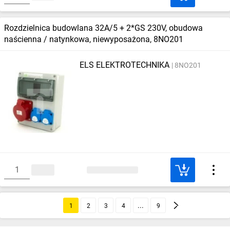
Rozdzielnica budowlana 32A/5 + 2*GS 230V, obudowa
naścienna / natynkowa, niewyposażona, 8NO201
ELS ELEKTROTECHNIKA
8NO201
1
2
3
4
9