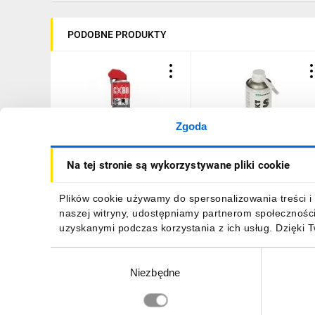
PODOBNE PRODUKTY
Zgoda
CX80 preparat
Preparat do czyszczenia
Na tej stronie są wykorzystywane pliki cookie
konserwująco naprawczy
styków KONTAKT-S/400
DUOSPRAY 500ml 99.076
spray 400ml
40,50 zł
brutto
38,02 zł
brutto
Plików cookie używamy do spersonalizowania treści i 
naszej witryny, udostępniamy partnerom społecznośc
uzyskanymi podczas korzystania z ich usług. Dzięki 
Wybór
Niezbędne
zgody
DO KOSZYKA
DO KOSZYKA