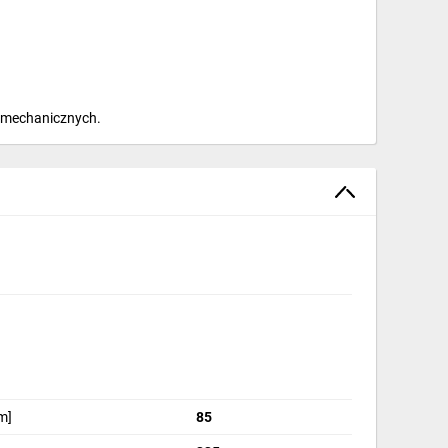
h mechanicznych.
katorowi.
chni kontaktowych przed demontażem.
nie demontażu skorodowanych połączeń.
m]
85