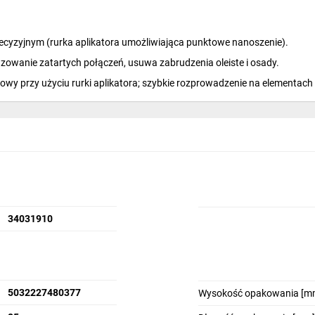
recyzyjnym (rurka aplikatora umożliwiająca punktowe nanoszenie).
luzowanie zatartych połączeń, usuwa zabrudzenia oleiste i osady.
iowy przy użyciu rurki aplikatora; szybkie rozprowadzenie na elementac
niowe, ułatwione nanoszenie w trudno dostępnych miejscach dzięki apli
yłączeniu zasilania: usuwanie wilgoci ze styków, oczyszczanie powierz
34031910
w, złączy i przewodów (stosować przy odłączonym zasilaniu).
 zawiasów, mechanizmów i elementów przesuwających się oraz ułatwia
h produkcyjnych oraz przy naprawach narzędzi i urządzeń.
5032227480377
Wysokość opakowania [m