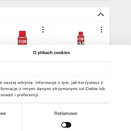
O plikach cookies
X80 preparat
CX80 preparat
Lakier p
onserwująco naprawczy
konserwująco naprawczy
400ml
00ml 99.001
250ml 99.058
7,40 zł
brutto
23,07 zł
brutto
48,02 z
naszej witrynie. Informacje o tym, jak korzystasz z
nformacje z innymi danymi otrzymanymi od Ciebie lub
sowań i preferencji.
owe
Reklamowe
DO KOSZYKA
DO KOSZYKA
DO