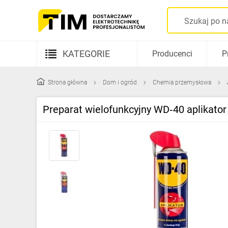
KATEGORIE
Producenci
P
Aparatura elektryczna
Strona główna
Dom i ogród
Chemia przemysłowa
Kable i przewody
Preparat wielofunkcyjny WD‑40 aplikato
Rozdzielnice i obudowy
Elementy prowadzenia kabli
Fotowoltaika
Gniazda i łączniki
Źródła światła
Oprawy oświetleniowe