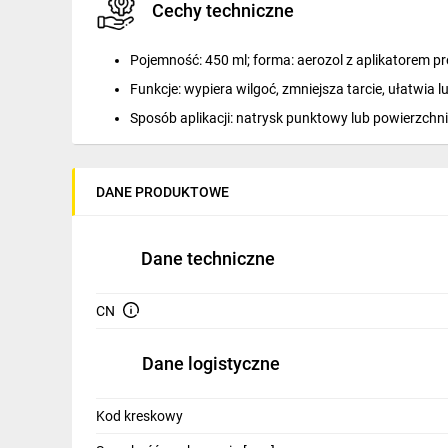
Cechy techniczne
IT, GSM
Odzież ochronna i BHP
Pojemność: 450 ml; forma: aerozol z aplikatorem p
Funkcje: wypiera wilgoć, zmniejsza tarcie, ułatwia 
Inne
Sposób aplikacji: natrysk punktowy lub powierzchn
Budowa i Remont
Właściwości użytkowe: szybkie działanie powierzch
Elektronika
DANE PRODUKTOWE
Smart home
Zastosowanie
Elektromobilność
Dane techniczne
Konserwacja i serwis urządzeń elektrycznych po w
Telewizja naziemna i satelitarna
CN
Obsługa i konserwacja szaf rozdzielczych, zaciskó
Wentylacja i rekuperacja
Utrzymanie ruchu maszyn i urządzeń: smarowanie
Dane logistyczne
Prace montażowe i serwisowe w warsztatach, halac
Kod kreskowy