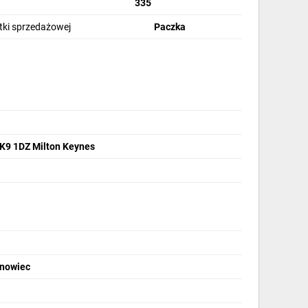
335
stki sprzedażowej
Paczka
MK9 1DZ Milton Keynes
snowiec