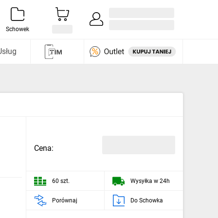
Zaloguj się / Załóż konto
i odkryj
Schowek
Usług
Cena:
60 szt.
Wysyłka w 24h
Porównaj
Do Schowka