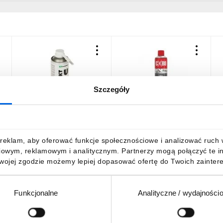
Szczegóły
Uniwersalny preparat
CX80 Preparat do
C
czyszczący KONTAKT-
usuwania naklejek 500ml
k
U/400 spray 400ml
99.306
1
37,22 zł
brutto
48,82 zł
brutto
1
reklam, aby oferować funkcje społecznościowe i analizować ruch w 
iowym, reklamowym i analitycznym. Partnerzy mogą połączyć te i
Twojej zgodzie możemy lepiej dopasować ofertę do Twoich zaintere
Funkcjonalne
Analityczne / wydajności
DO KOSZYKA
DO KOSZYKA