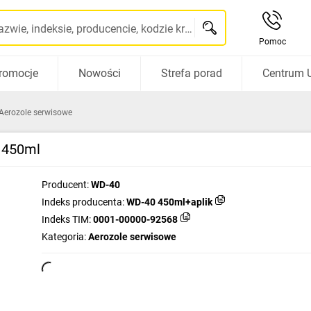
Szukaj po nazwie, indeksie, producencie, kodzie kreskowym...
Pomoc
romocje
Nowości
Strefa porad
Centrum 
Aerozole serwisowe
r 450ml
Producent:
WD-40
Indeks producenta:
WD-40 450ml+aplik
Indeks TIM:
0001-00000-92568
Kategoria:
Aerozole serwisowe