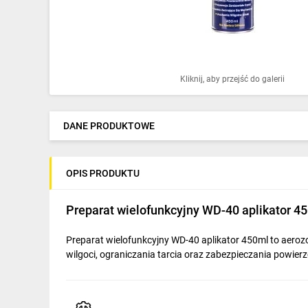
Ochrona odgromowa
Pompy ciepła
Osprzęt łączeniowy
Kliknij, aby przejść do galerii
Ogrzewanie
Elektronarzędzia i mierniki
DANE PRODUKTOWE
Domofony i dzwonki
OPIS PRODUKTU
Alarmy, monitoring, komunikacja
Napędy elektryczne
Preparat wielofunkcyjny WD-40 aplikator 4
Pneumatyka
Preparat wielofunkcyjny WD-40 aplikator 450ml to aero
wilgoci, ograniczania tarcia oraz zabezpieczania powier
Dom i ogród
Klimatyzacja