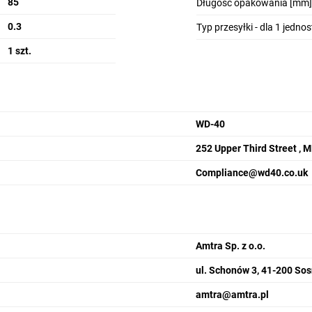
85
Długość opakowania [mm]
0.3
Typ przesyłki - dla 1 jedno
1 szt.
WD-40
252 Upper Third Street , 
Compliance@wd40.co.uk
Amtra Sp. z o.o.
ul. Schonów 3, 41-200 So
amtra@amtra.pl